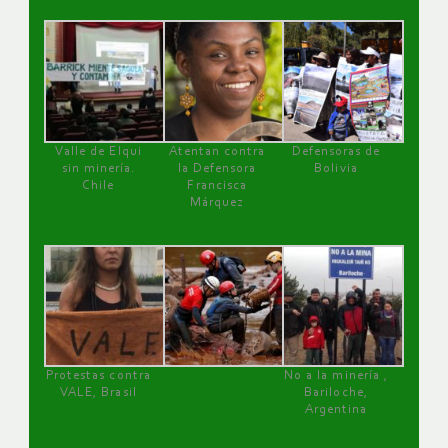
Valle de Elqui
Atentan contra
Defensoras de
sin minería.
la Defensora
Bolivia
Chile
Francisca
Márquez
Protestas contra
No a la minería ,
VALE, Brasil
Bariloche,
Argentina