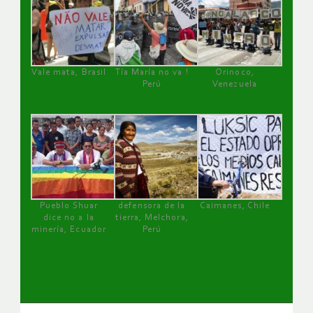
Vale mata, Brasil
Tía María no va !
Orinoco,
Perú
Venezuela
Pueblo Shuar
defensora de la
Caimanes, Chile
dice no a la
tierra, Melchora,
minería, Ecuador
Perú