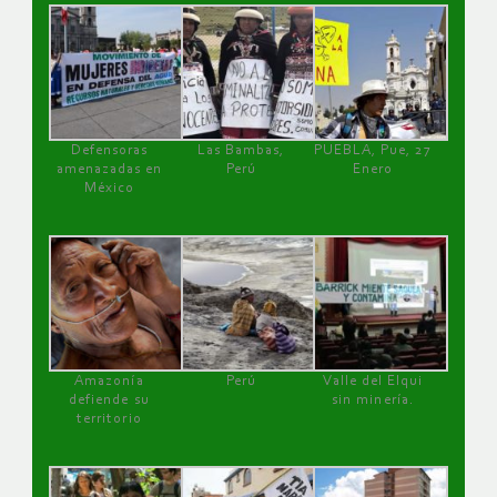
Defensoras
Las Bambas,
PUEBLA, Pue, 27
amenazadas en
Perú
Enero
México
Amazonía
Perú
Valle del Elqui
defiende su
sin minería.
territorio