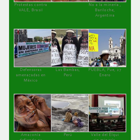
Protestas contra
No a la minería ,
VALE, Brasil
Bariloche,
Argentina
Defensoras
Las Bambas,
PUEBLA, Pue, 27
amenazadas en
Perú
Enero
México
Amazonía
Perú
Valle del Elqui