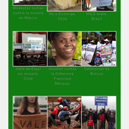
Wirakutas luchan
contra la minería
No a Dominga,
VALE mata,
en México
Chile
Brasil
Valle de Elqui
Atentan contra
Defensoras de
sin minería.
la Defensora
Bolivia
Chile
Francisca
Márquez