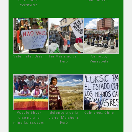
defiende su
sin minería.
territorio
Vale mata, Brasil
Tía María no va !
Orinoco,
Perú
Venezuela
Pueblo Shuar
defensora de la
Caimanes, Chile
dice no a la
tierra, Melchora,
minería, Ecuador
Perú