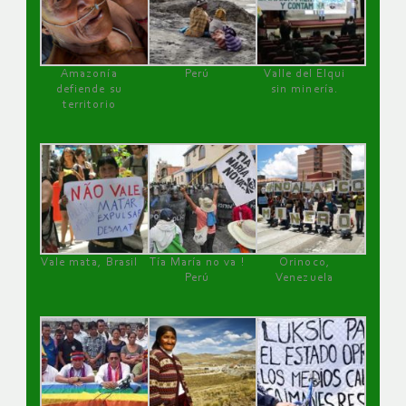
Amazonía
Perú
Valle del Elqui
defiende su
sin minería.
territorio
Vale mata, Brasil
Tía María no va !
Orinoco,
Perú
Venezuela