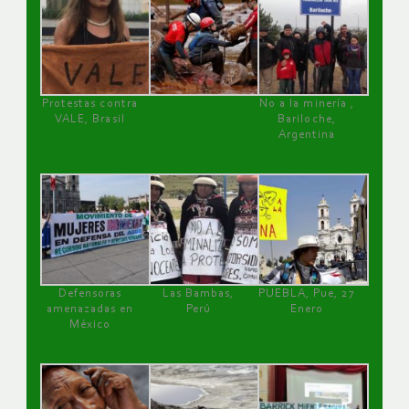
Protestas contra
No a la minería ,
VALE, Brasil
Bariloche,
Argentina
Defensoras
Las Bambas,
PUEBLA, Pue, 27
amenazadas en
Perú
Enero
México