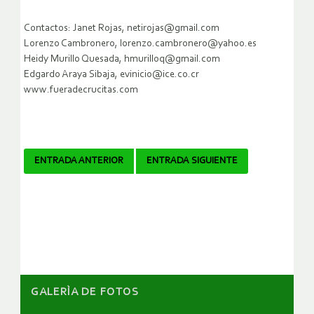
Contactos: Janet Rojas, netirojas@gmail.com
Lorenzo Cambronero, lorenzo.cambronero@yahoo.es
Heidy Murillo Quesada, hmurilloq@gmail.com
Edgardo Araya Sibaja, evinicio@ice.co.cr
www.fueradecrucitas.com
Navegador
ENTRADA ANTERIOR
ENTRADA SIGUIENTE
de
artículos
GALERÌA DE FOTOS