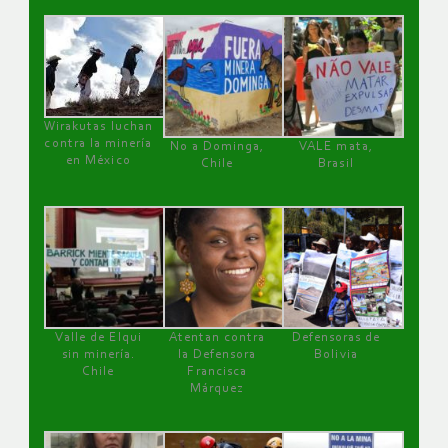
Wirakutas luchan
contra la minería
No a Dominga,
VALE mata,
en México
Chile
Brasil
Valle de Elqui
Atentan contra
Defensoras de
sin minería.
la Defensora
Bolivia
Chile
Francisca
Márquez