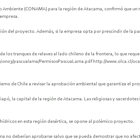
io Ambiente (CONAMA) para la región de Atacama, confirmó que un 
a empresa.
ión del proyecto. Además, si la empresa opta por prescindir de la pa
de los tranques de relaves al lado chileno de la frontera, lo que requ
e/region03/pascualama/PermisosPascuaLama.pdf http://www.olca.cl/o
ierno de Chile a revisar la aprobación ambiental que garantiza el p
apó, la capital de la región de Atacama. Las religiosas y sacerdotes i
 hídricos en esta región desértica, se opone al polémico proyecto.
a no deberían aprobarse salvo que se pueda demostrar que no afec