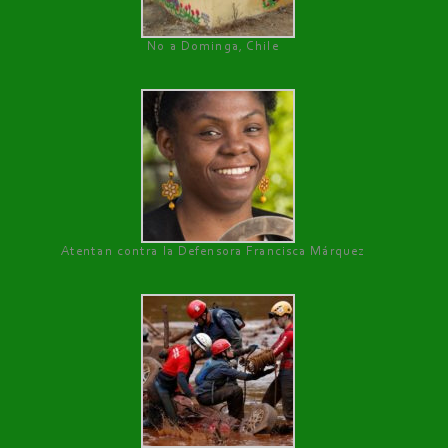
No a Dominga, Chile
Atentan contra la Defensora Francisca Márquez