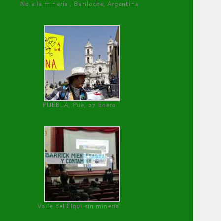
No a la minería , Bariloche, Argentina
PUEBLA, Pue, 27 Enero
Valle del Elqui sin minería.