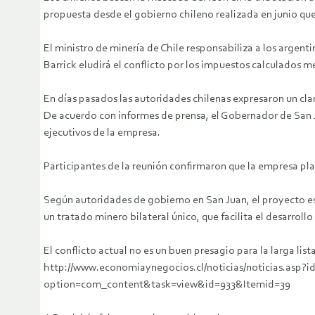
propuesta desde el gobierno chileno realizada en junio qu
El ministro de minería de Chile responsabiliza a los argen
Barrick eludirá el conflicto por los impuestos calculados m
En días pasados las autoridades chilenas expresaron un cla
De acuerdo con informes de prensa, el Gobernador de San 
ejecutivos de la empresa.
Participantes de la reunión confirmaron que la empresa pl
Según autoridades de gobierno en San Juan, el proyecto est
un tratado minero bilateral único, que facilita el desarrollo
El conflicto actual no es un buen presagio para la larga list
http://www.economiaynegocios.cl/noticias/noticias.asp?i
option=com_content&task=view&id=933&Itemid=39