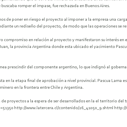
e buscaba romper el impase, fue rechazada en Buenos Aires.
tinos de poner en riesgo el proyecto al imponer a la empresa una car
ediante un rediseño del proyecto, de modo que las operaciones se rest
ro compromiso en relación al proyecto y manifestaron su interés en e
Juan, la provincia Argentina donde esta ubicado el yacimiento Pasc
anea prescindir del componente argentino, lo que indignó al goberna
a en la etapa final de aprobación a nivel provincial. Pascua Lama e
 minero en la frontera entre Chile y Argentina.
a de proyectos a la espera de ser desarrollados en la el territorio del 
d=51350 http://www.latercera.cl/contenido/26_41050_9.shtml http:/