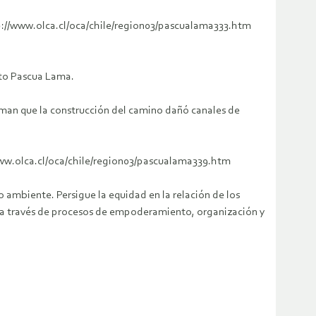
tp://www.olca.cl/oca/chile/region03/pascualama333.htm
cto Pascua Lama.
aman que la construcción del camino dañó canales de
/www.olca.cl/oca/chile/region03/pascualama339.htm
ambiente. Persigue la equidad en la relación de los
d a través de procesos de empoderamiento, organización y