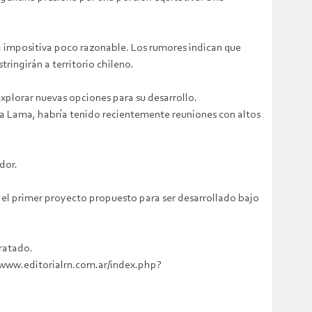
ga impositiva poco razonable.
Los rumores indican que
ringirán a territorio chileno.
xplorar nuevas opciones para su desarrollo.
ua Lama, habría tenido recientemente reuniones con altos
dor.
s el primer proyecto propuesto para ser desarrollado bajo
tratado.
/www.editorialrn.com.ar/index.php?