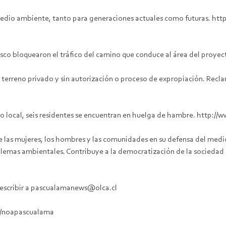
 medio ambiente, tanto para generaciones actuales como futuras. ht
asco bloquearon el tráfico del camino que conduce al área del proye
n terreno privado y sin autorización o proceso de expropiación. Recl
o local, seis residentes se encuentran en huelga de hambre. http:/
las mujeres, los hombres y las comunidades en su defensa del medio 
oblemas ambientales. Contribuye a la democratización de la socieda
r escribir a pascualamanews@olca.cl
cl/noapascualama