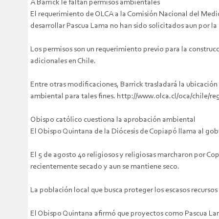
A Barrick le faltan permisos ambientales
El requerimiento de OLCA a la Comisión Nacional del Med
desarrollar Pascua Lama no han sido solicitados aun por l
Los permisos son un requerimiento previo para la construcc
adicionales en Chile.
Entre otras modificaciones, Barrick trasladará la ubicación 
ambiental para tales fines. http://www.olca.cl/oca/chil
Obispo católico cuestiona la aprobación ambiental
El Obispo Quintana de la Diócesis de Copiapó llama al gob
El 5 de agosto 40 religiosos y religiosas marcharon por Copi
recientemente secado y aun se mantiene seco.
La población local que busca proteger los escasos recursos
El Obispo Quintana afirmó que proyectos como Pascua Lam