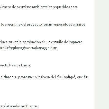
número de permisos ambientales requeridos para
rte argentina del proyecto, serán requeridos permisos
erirá a su vez la aprobación de un estudio de impacto
ca/chile/region03/pascualama334.htm
royecto Pascua Lama.
niciaron su protesta en la rivera del río Copiapó, que fue
tará el medio ambiente.