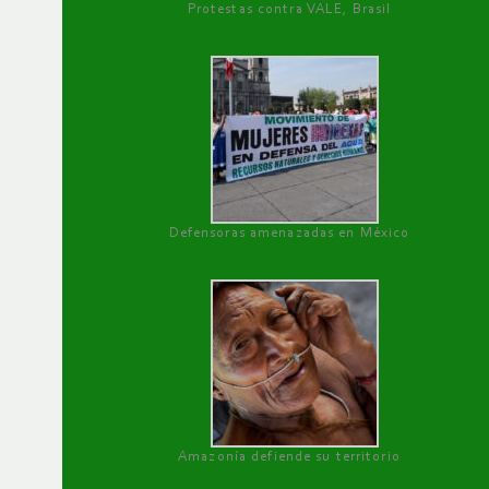
Protestas contra VALE, Brasil
Defensoras amenazadas en México
Amazonía defiende su territorio