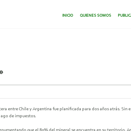
SALTAR AL CONTENIDO.
INICIO
QUIENES SOMOS
PUBLI
»
era entre Chile y Argentina fue planificada para dos años atrás. Sin
 pago de impuestos.
argumentando que el 80% del mineral se encuentra en su territorio. A