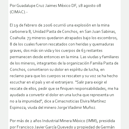
Por Guadalupe Cruz Jaimes México DF, 18 agosto 08
(CIMAC).-
El 19 de febrero de 2006 ocurrió una explosión en la mina
carbonera 8, Unidad Pasta de Conchos, en San Juan Sabinas,
Coahuila: 73 mineros quedaron atrapados bajo los escombros,
8 de los cuales fueron rescatados con heridas y quemaduras
graves, dos más sin vida y los cuerpos de 63 restantes
permanecen desde entonces en la mina.
Las viudas y familiares
de los mineros, integrantes de la organización Familia Pasta de
Conchos, convirtieron su dolor en espíritu de lucha, en
reclamo para que los cuerpos se rescaten y su voz se ha hecho
escuchar en el país y en el extranjero. "Salir para exigir el
rescate de ellos, pedir que se finquen responsabilidades, me ha
ayudado a convertir el dolor en una lucha que representa un
no a la impunidad", dice a Cimacnoticias Elvira Martínez
Espinoza, viuda del minero Jorge Vladimir Muñoz.
Por más de 2 años Industrial Minera México (IMM), presidida
por Francisco Javier García Quevedo y propiedad de Germán