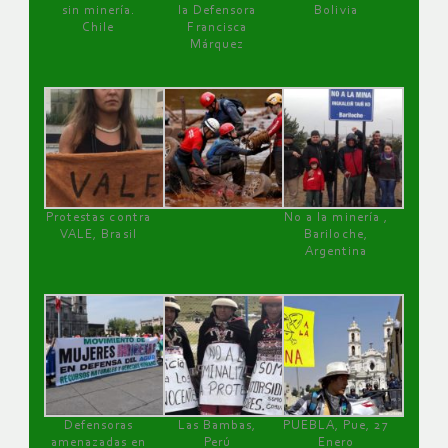
sin minería.
la Defensora
Bolivia
Chile
Francisca
Márquez
Protestas contra
No a la minería ,
VALE, Brasil
Bariloche,
Argentina
Defensoras
Las Bambas,
PUEBLA, Pue, 27
amenazadas en
Perú
Enero