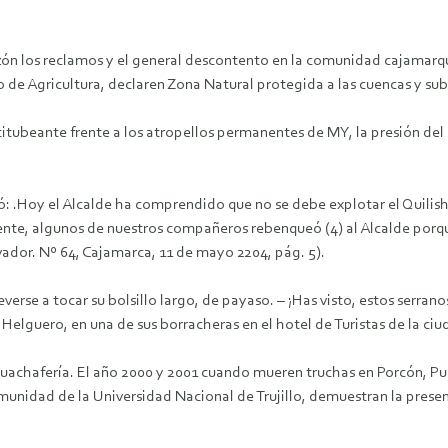
ón los reclamos y el general descontento en la comunidad cajamarqui
e Agricultura, declaren Zona Natural protegida a las cuencas y sub 
o titubeante frente a los atropellos permanentes de MY, la presión de
ó: .Hoy el Alcalde ha comprendido que no se debe explotar el Quilis
, algunos de nuestros compañeros rebenqueó (4) al Alcalde porque es
vador. Nº 64, Cajamarca, 11 de mayo 2204, pág. 5).
verse a tocar su bolsillo largo, de payaso. – ¡Has visto, estos serran
lguero, en una de sus borracheras en el hotel de Turistas de la ciu
huachafería. El año 2000 y 2001 cuando mueren truchas en Porcón, Pur
unidad de la Universidad Nacional de Trujillo, demuestran la presenc