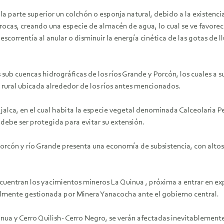
n la parte superior un colchón o esponja natural, debido a la existenc
ocas, creando una especie de almacén de agua, lo cual se ve favorecid
 escorrentía al anular o disminuir la energía cinética de las gotas de 
s sub cuencas hidrográficas de los ríos Grande y Porcón, los cuales a 
rural ubicada alrededor de los ríos antes mencionados.
de jalca, en el cual habita la especie vegetal denominada Calceolaria 
 debe ser protegida para evitar su extensión.
orcón y río Grande presenta una economía de subsistencia, con altos
encuentran los yacimientos mineros La Quinua , próxima a entrar en e
almente gestionada por Minera Yanacocha ante el gobierno central.
nua y Cerro Quilish- Cerro Negro, se verán afectadas inevitablemente 