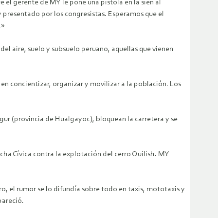
 el gerente de MY le pone una pistola en la sien al
ey presentado por los congresistas. Esperamos que el
.»
del aire, suelo y subsuelo peruano, aquellas que vienen
en concientizar, organizar y movilizar a la población. Los
ur (provincia de Hualgayoc), bloquean la carretera y se
ha Cívica contra la explotación del cerro Quilish. MY
o, el rumor se lo difundía sobre todo en taxis, mototaxis y
pareció.