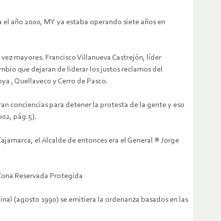
ra el año 2000, MY ya estaba operando siete años en
 vez mayores. Francisco Villanueva Castrejón, líder
bio que dejaran de liderar los justos reclamos del
ya , Quellaveco y Cerro de Pasco.
an conciencias para detener la protesta de la gente y eso
02, pág.5).
 Cajamarca, el Alcalde de entonces era el General ® Jorge
Zona Reservada Protegida
nal (agosto 1990) se emitiera la ordenanza basados en las