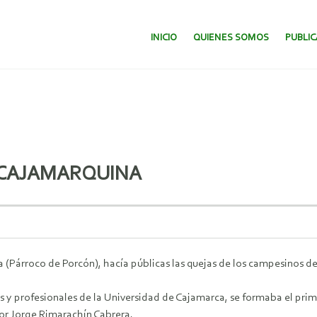
SALTAR AL CONTENIDO.
INICIO
QUIENES SOMOS
PUBLI
D CAJAMARQUINA
 (Párroco de Porcón), hacía públicas las quejas de los campesinos de
es y profesionales de la Universidad de Cajamarca, se formaba el p
or Jorge Rimarachín Cabrera.