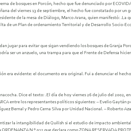
uema de bosques en Porcón, hecho que fue denunciado por ECOVIDA, el
ana del viernes 13 de septiembre, el hecho fue constatado por un g
residente de la mesa de Diálogo, Marco Arana, quien manifestó: .La 
 falta de un Plan de ordenamiento Territorial y de Desarrollo Socio-E
 jugar para evitar que sigan vendiendo los bosques de Granja Porcón.
ría ser un anzuelo, una trampa para que el Frente de Defensa hiciera
ón era evidente: el documento era original. Fui a denunciar el hecho a
acocha. Dice el texto: .El día de hoy viernes 26 de julio del 2002,
e los representantes políticos siguientes: – Evelio Gaytán por 
íguez Bernal y Pedro Cerna Silva por Unidad Nacional. – Roberto Aza
tizar la intangibilidad de Quilish si el estudio de impacto ambient
te la ORDENANZA N º 012 que declara como ZONA RESERVADA PROTEGI