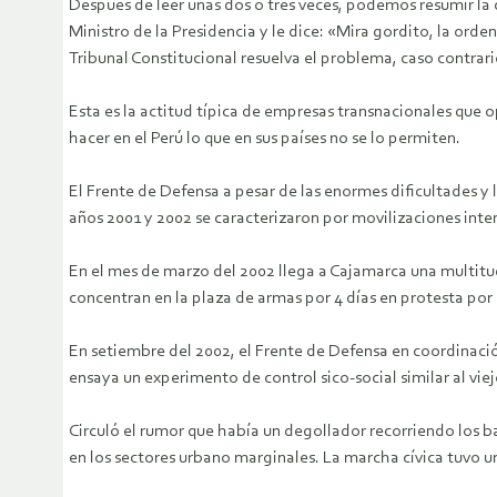
Después de leer unas dos ó tres veces, podemos resumir la c
Ministro de la Presidencia y le dice: «Mira gordito, la ord
Tribunal Constitucional resuelva el problema, caso contrari
Esta es la actitud típica de empresas transnacionales que o
hacer en el Perú lo que en sus países no se lo permiten.
El Frente de Defensa a pesar de las enormes dificultades y 
años 2001 y 2002 se caracterizaron por movilizaciones inte
En el mes de marzo del 2002 llega a Cajamarca una multitu
concentran en la plaza de armas por 4 días en protesta por 
En setiembre del 2002, el Frente de Defensa en coordinació
ensaya un experimento de control sico-social similar al vie
Circuló el rumor que había un degollador recorriendo los ba
en los sectores urbano marginales. La marcha cívica tuvo u