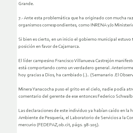
Grande.
7.- Ante esta problemática que ha originado con mucha raz
organismos correspondientes, como INRENA y/o Ministerio d
Si bien es cierto, en un inicio el gobierno municipal estuv
posición en favor de Cajamarca.
El líder campesino Francisco Villanueva Castrejón manifest
está comportando como un verdadero general. Anteriormente
hoy gracias a Dios, ha cambiado (.).. (Semanario .El Obser
Minera Yanacocha puso el grito en el cielo, nadie podía atre
comentario del gerente de ese entonces Federico Schwalb He
Las declaraciones de este individuo ya habían caído en la 
Ambiente de Pesquería, el Laboratorio de Servicios a la Com
mercurio (FEDEPAZ,ob.cit, págs. 98-105).