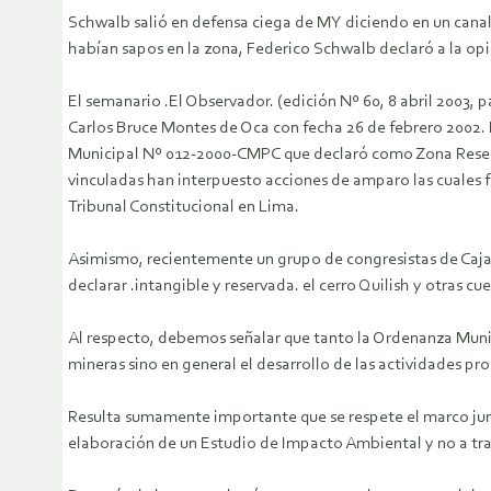
Schwalb salió en defensa ciega de MY diciendo en un canal
habían sapos en la zona, Federico Schwalb declaró a la opi
El semanario .El Observador. (edición Nº 60, 8 abril 2003, 
Carlos Bruce Montes de Oca con fecha 26 de febrero 2002. D
Municipal Nº 012-2000-CMPC que declaró como Zona Reserva
vinculadas han interpuesto acciones de amparo las cuales f
Tribunal Constitucional en Lima.
Asimismo, recientemente un grupo de congresistas de Caj
declarar .intangible y reservada. el cerro Quilish y otras 
Al respecto, debemos señalar que tanto la Ordenanza Munic
mineras sino en general el desarrollo de las actividades pro
Resulta sumamente importante que se respete el marco jur
elaboración de un Estudio de Impacto Ambiental y no a trav