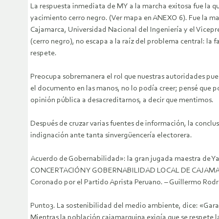
La respuesta inmediata de MY a la marcha exitosa fue la q
yacimiento cerro negro. (Ver mapa en ANEXO 6). Fue la mañ
Cajamarca, Universidad Nacional del Ingeniería y el Vicep
(cerro negro), no escapa a la raíz del problema central: la
respete.
Preocupa sobremanera el rol que nuestras autoridades puedan
el documento en las manos, no lo podía creer; pensé que pod
opinión pública a desacreditarnos, a decir que mentimos.
Después de cruzar varias fuentes de información, la conclusi
indignación ante tanta sinvergüencería electorera.
Acuerdo de Gobernabilidad»: la gran jugada maestra de Yan
CONCERTACIÓN Y GOBERNABILIDAD LOCAL DE CAJAMARCA entr
Coronado por el Partido Aprista Peruano. – Guillermo Rodr
Punto3. La sostenibilidad del medio ambiente, dice: «Garan
Mientras la población cajamarquina exigía que se respe