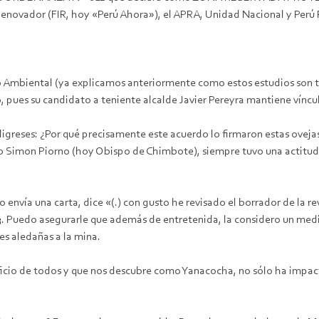
e Renovador (FIR, hoy «Perú Ahora»), el APRA, Unidad Nacional y Per
to Ambiental (ya explicamos anteriormente como estos estudios son 
, pues su candidato a teniente alcalde Javier Pereyra mantiene víncu
ligreses: ¿Por qué precisamente este acuerdo lo firmaron estas ovej
o Simon Piorno (hoy Obispo de Chimbote), siempre tuvo una actitud
nvía una carta, dice «(.) con gusto he revisado el borrador de la re
.03. Puedo asegurarle que además de entretenida, la considero un med
s aledañas a la mina.
eficio de todos y que nos descubre como Yanacocha, no sólo ha impa