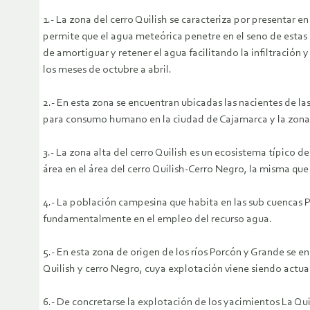
1.- La zona del cerro Quilish se caracteriza por presentar e
permite que el agua meteórica penetre en el seno de estas r
de amortiguar y retener el agua facilitando la infiltración y
los meses de octubre a abril.
2.- En esta zona se encuentran ubicadas las nacientes de la
para consumo humano en la ciudad de Cajamarca y la zona 
3.- La zona alta del cerro Quilish es un ecosistema típico 
área en el área del cerro Quilish-Cerro Negro, la misma que
4.- La población campesina que habita en las sub cuencas P
fundamentalmente en el empleo del recurso agua.
5.- En esta zona de origen de los ríos Porcón y Grande se 
Quilish y cerro Negro, cuya explotación viene siendo actu
6.- De concretarse la explotación de los yacimientos La Qui