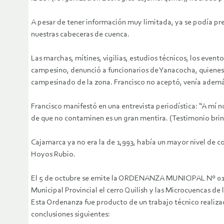
A pesar de tener información muy limitada, ya se podía pre
nuestras cabeceras de cuenca.
Las marchas, mítines, vigilias, estudios técnicos, los even
campesino, denunció a funcionarios de Yanacocha, quienes o
campesinado de la zona.
Francisco no aceptó, venía ademá
Francisco manifestó en una entrevista periodística: “A mí 
de que no contaminen es un gran mentira. (Testimonio bri
Cajamarca ya no era la de 1,993, había un mayor nivel de co
Hoyos Rubio.
El 5 de octubre se emite la ORDENANZA MUNICIPAL Nº 012
Municipal Provincial el cerro Quilish y las Microcuencas de l
Esta Ordenanza fue producto de un trabajo técnico realiza
conclusiones siguientes: