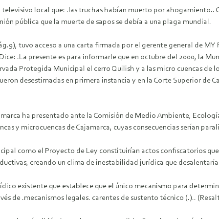
 televisivo local que: .las truchas habían muerto por ahogamiento.
nión pública que la muerte de sapos se debía a una plaga mundial.
pág.9), tuvo acceso a una carta firmada por el gerente general de MY
ice: .La presente es para informarle que en octubre del 2000, la Mu
da Protegida Municipal el cerro Quilish y a las micro cuencas de l
ueron desestimadas en primera instancia y en la Corte Superior de Ca
amarca ha presentado ante la Comisión de Medio Ambiente, Ecología
cuencas y microcuencas de Cajamarca, cuyas consecuencias serían para
ipal como el Proyecto de Ley constituirían actos confiscatorios que
ductivas, creando un clima de inestabilidad jurídica que desalentaría l
ídico existente que establece que el único mecanismo para determin
és de .mecanismos legales. carentes de sustento técnico (.).. (Resal