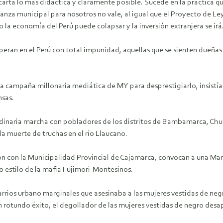
arta lo más didáctica y claramente posible. Sucede en la práctica que
enanza municipal para nosotros no vale, al igual que el Proyecto de L
o la economía del Perú puede colapsar y la inversión extranjera se irá
peran en el Perú con total impunidad, aquellas que se sienten dueñas 
la campaña millonaria mediática de MY para desprestigiarlo, insistía 
nsas.
dinaria marcha con pobladores de los distritos de Bambamarca, Chug
la muerte de truchas en el río Llaucano.
n con la Municipalidad Provincial de Cajamarca, convocan a una Marc
jo estilo de la mafia Fujimori-Montesinos.
rrios urbano marginales que asesinaba a las mujeres vestidas de negr
n rotundo éxito, el degollador de las mujeres vestidas de negro desa