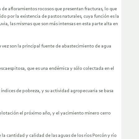
ia de afloramientos rocosos que presentan fracturas, lo que
o por la existencia de pastos naturales, cuya función es la
lluvia, las mismas que son más intensas en esta parte alta en
su vez son la principal fuente de abastecimiento de agua
Pescaespitosa, que es una endémica y sólo colectada en el
 índices de pobreza, y su actividad agropecuaria se basa
xplotación el próximo año, y el yacimiento minero cerro
la cantidad y calidad de las aguas de los ríos Porcón y río