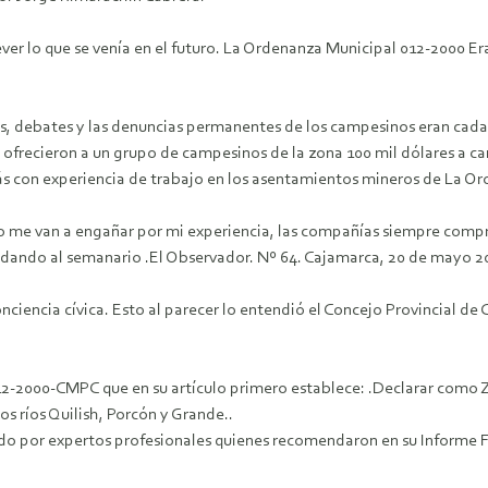
ver lo que se venía en el futuro. La Ordenanza Municipal 012-2000 E
tos, debates y las denuncias permanentes de los campesinos eran cada
frecieron a un grupo de campesinos de la zona 100 mil dólares a cam
s con experiencia de trabajo en los asentamientos mineros de La Oro
no me van a engañar por mi experiencia, las compañías siempre compr
ndando al semanario .El Observador. Nº 64. Cajamarca, 20 de mayo 20
nciencia cívica. Esto al parecer lo entendió el Concejo Provincial de
-2000-CMPC que en su artículo primero establece: .Declarar como 
os ríos Quilish, Porcón y Grande..
do por expertos profesionales quienes recomendaron en su Informe Fi