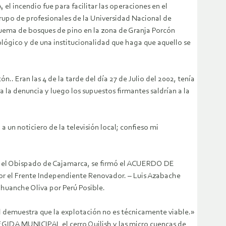
 incendio fue para facilitar las operaciones en el
rupo de profesionales de la Universidad Nacional de
quema de bosques de pino en la zona de Granja Porcón
cológico y de una institucionalidad que haga que aquello se
. Eran las 4 de la tarde del día 27 de Julio del 2002, tenía
 la denuncia y luego los supuestos firmantes saldrían a la
 un noticiero de la televisión local; confieso mi
 en el Obispado de Cajamarca, se firmó el ACUERDO DE
el Frente Independiente Renovador. – Luis Azabache
huanche Oliva por Perú Posible.
al demuestra que la explotación no es técnicamente viable.»
DA MUNICIPAL el cerro Quilish y las micro cuencas de