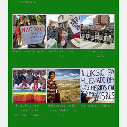
territorio
Vale mata, Brasil
Tía María no va !
Orinoco,
Perú
Venezuela
Pueblo Shuar
defensora de la
Caimanes, Chile
dice no a la
tierra, Melchora,
minería, Ecuador
Perú