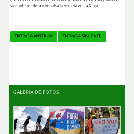
vicegobernadora e impulsa la minería en La Rioja.
Navegador
ENTRADA ANTERIOR
ENTRADA SIGUIENTE
de
artículos
GALERÌA DE FOTOS