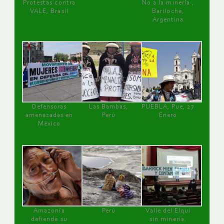
Protestas contra
No a la minería ,
VALE, Brasil
Bariloche,
Argentina
Defensoras
Las Bambas,
PUEBLA, Pue, 27
amenazadas en
Perú
Enero
México
Amazonía
Perú
Valle del Elqui
defiende su
sin minería.