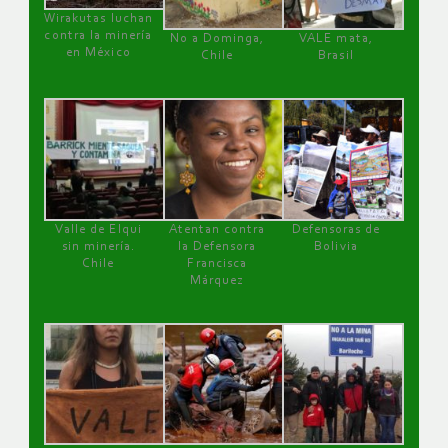
Wirakutas luchan
contra la minería
No a Dominga,
VALE mata,
en México
Chile
Brasil
Valle de Elqui
Atentan contra
Defensoras de
sin minería.
la Defensora
Bolivia
Chile
Francisca
Márquez