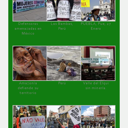
Defensoras
Las Bambas,
PUEBLA, Pue, 27
amenazadas en
Perú
Enero
México
Amazonía
Perú
Valle del Elqui
defiende su
sin minería.
territorio