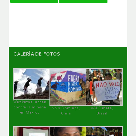
de
artículos
GALERÌA DE FOTOS
Wirakutas luchan
contra la minería
No a Dominga,
VALE mata,
en México
Chile
Brasil