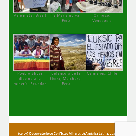
Vale mata, Brasil
Tía María no va !
Orinoco,
Perú
Venezuela
Pueblo Shuar
defensora de la
Caimanes, Chile
dice no a la
tierra, Melchora,
minería, Ecuador
Perú
(cc-by) Observatorio de Conflictos Mineros de América Latina, 2026