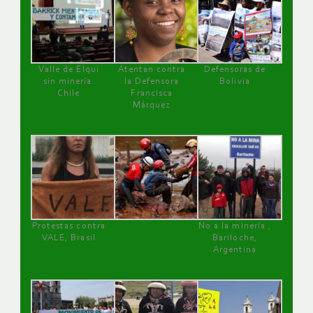
Valle de Elqui
Atentan contra
Defensoras de
sin minería.
la Defensora
Bolivia
Chile
Francisca
Márquez
Protestas contra
No a la minería ,
VALE, Brasil
Bariloche,
Argentina