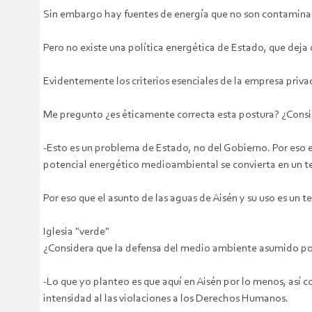
Sin embargo hay fuentes de energía que no son contaminante
Pero no existe una política energética de Estado, que deja
Evidentemente los criterios esenciales de la empresa priva
Me pregunto ¿es éticamente correcta esta postura? ¿Consid
-Esto es un problema de Estado, no del Gobierno. Por eso e
potencial energético medioambiental se convierta en un 
Por eso que el asunto de las aguas de Aisén y su uso es un 
Iglesia "verde"
¿Considera que la defensa del medio ambiente asumido por l
-Lo que yo planteo es que aquí en Aisén por lo menos, así
intensidad al las violaciones a los Derechos Humanos.