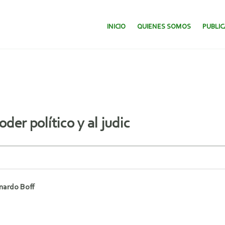
SALTAR AL CONTENIDO.
INICIO
QUIENES SOMOS
PUBLI
der político y al judic
nardo Boff