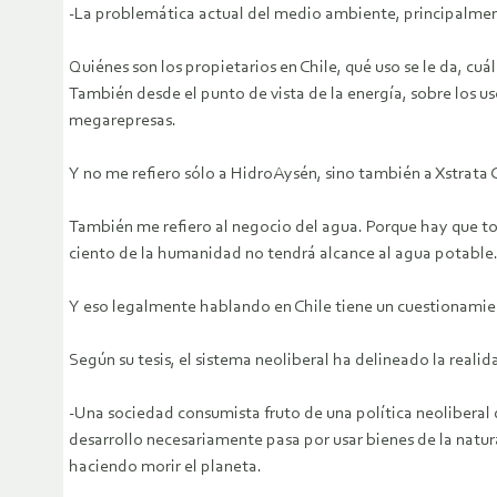
-La problemática actual del medio ambiente, principalmen
Quiénes son los propietarios en Chile, qué uso se le da, cuá
También desde el punto de vista de la energía, sobre los uso
megarepresas.
Y no me refiero sólo a HidroAysén, sino también a Xstrata 
También me refiero al negocio del agua. Porque hay que to
ciento de la humanidad no tendrá alcance al agua potable
Y eso legalmente hablando en Chile tiene un cuestionamie
Según su tesis, el sistema neoliberal ha delineado la real
-Una sociedad consumista fruto de una política neolibera
desarrollo necesariamente pasa por usar bienes de la natu
haciendo morir el planeta.