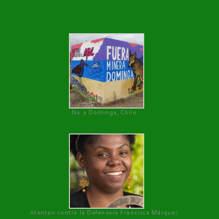
No a Dominga, Chile
Atentan contra la Defensora Francisca Márquez