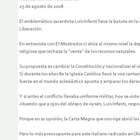
25 de agosto de 2008
El emblemático sacerdote Luis Infanti lleva la batuta en la
Liberación.
En entrevista con El Mostrador.cl sitúa al mismo nivel la 
religiosa que rechaza la "venta" de los recursos naturales.
Su propuesta es cambiar la Constitución y nacionalizar el v
Si durante los años 80 la Iglesia Católica llevó la voz can
fuerza en el mundo eclesiástico apunta a amparar los der
Y si antes el conflicto llevaba uniforme militar, hoy se vist
Atuendo que a ojos del obispo de Aysén, Luis Infanti, resp
Porque en su opinión, la Carta Magna que nos rige abrió las 
Pero lo más preocupante para este italiano radicado en Chil