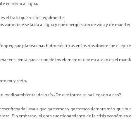
te en torno al agua.
l es el trato que recibe legalmente.
s varios que se la da al agua y qué energías son de vida y de muerte: 
Copper, que planea unas hidroeléctricas en los ríos donde fue el epic
mar en cuenta que es uno de los elementos que escasean en el mundo,
.
nto muy serio.
idad medioambiental del país ¿De qué forma se ha llegado a eso?
l desenfrenada lleva a que gastemos y gastemos siempre más, que b
raleza. Sin embargo, el gran cuestionamiento de la crisis económic