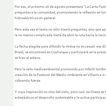
Por eso, el próximo 26 de agosto presentará "La Carta Past
preguntas a la comunidad, promoviendo la reflexión en to
hidroeléctricos en general.
Pero esta vez el texto no sólo traerá preguntas, sino que 
la no menos complicada meta de abrir la ruta hacia la naci
La fecha elegida para difundir la misiva no es casual: ese 
Brasil, se encontrará en Coyhaique y participará en la prese
se hizo el enlace.
Pero la veta medioambiental promovida por Infanti también 
creación de la Pastoral del Medio Ambiente en Villarrica
cobrando fuerza.
Y cuya inspiración no vino del cielo, pero casi: las líneas
eclesiásticos el desarrollo sustentable y la activa participa