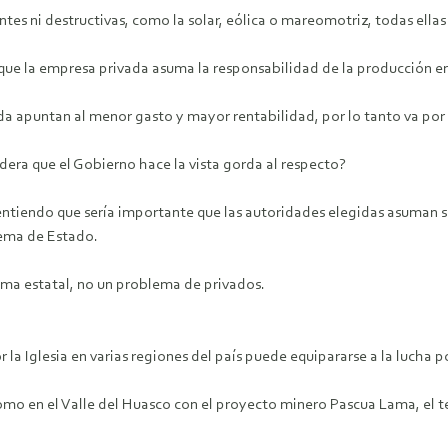
s ni destructivas, como la solar, eólica o mareomotriz, todas ellas
 que la empresa privada asuma la responsabilidad de la producción e
da apuntan al menor gasto y mayor rentabilidad, por lo tanto va por l
era que el Gobierno hace la vista gorda al respecto?
ntiendo que sería importante que las autoridades elegidas asuman su 
tema de Estado.
tema estatal, no un problema de privados.
a Iglesia en varias regiones del país puede equipararse a la lucha 
 como en el Valle del Huasco con el proyecto minero Pascua Lama, el