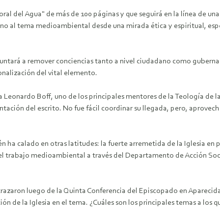
oral del Agua" de más de 100 páginas y que seguirá en la línea de un
rno al tema medioambiental desde una mirada ética y espiritual, es
apuntará a remover conciencias tanto a nivel ciudadano como gubernam
onalización del vital elemento.
día Leonardo Boff, uno de los principales mentores de la Teología de
ntación del escrito. No fue fácil coordinar su llegada, pero, aprovech
ha calado en otras latitudes: la fuerte arremetida de la Iglesia en
 o el trabajo medioambiental a través del Departamento de Acción S
 se trazaron luego de la Quinta Conferencia del Episcopado en Apareci
ción de la Iglesia en el tema. ¿Cuáles son los principales temas a los 