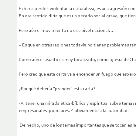
Echar a perder, violentar la naturaleza, es una agresión con
En ese sentido diría que es un pecado social grave, que tien
Pero aún el movimiento no es a nivel nacional…
– Es que en otras regiones todavía no tienen problemas ta
Como aún el asunto es muy localizado, como Iglesia de Chi
Pero creo que esta carta va a encender un fuego que espero
¿Por qué debería "prender" esta carta?
-Al tener una mirada ética-bíblica y espiritual sobre tem
empresariales, populares. Y obviamente a la autoridad.
De hecho, uno de los temas importantes que se tocan es la 