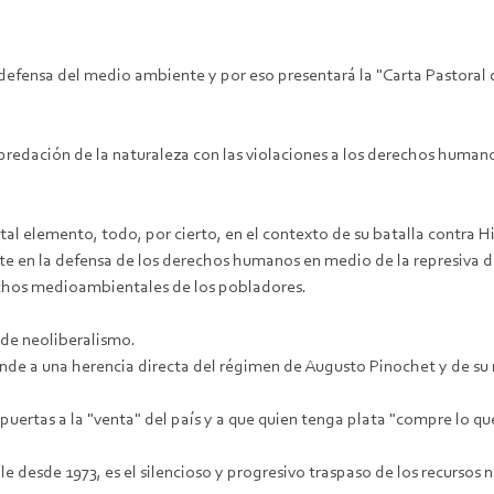
 defensa del medio ambiente y por eso presentará la "Carta Pastoral 
depredación de la naturaleza con las violaciones a los derechos human
ital elemento, todo, por cierto, en el contexto de su batalla contra 
tante en la defensa de los derechos humanos en medio de la represiva 
echos medioambientales de los pobladores.
e de neoliberalismo.
onde a una herencia directa del régimen de Augusto Pinochet y de su m
puertas a la "venta" del país y a que quien tenga plata "compre lo qu
e desde 1973, es el silencioso y progresivo traspaso de los recursos 