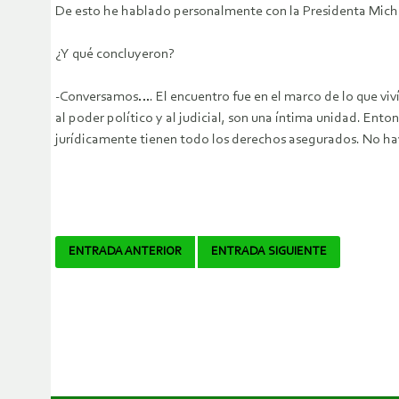
De esto he hablado personalmente con la Presidenta Mich
¿Y qué concluyeron?
-Conversamos…. El encuentro fue en el marco de lo que vi
al poder político y al judicial, son una íntima unidad. En
jurídicamente tienen todo los derechos asegurados. No ha
Navegador
ENTRADA ANTERIOR
ENTRADA SIGUIENTE
de
artículos