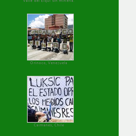
Valle del Elqui sin minería.
Orinoco, Venezuela
Caimanes, Chile