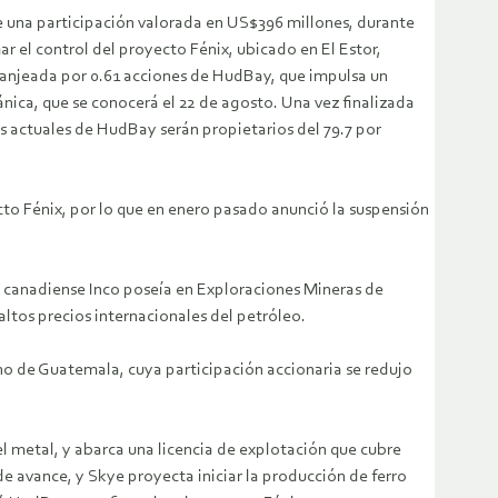
e una participación valorada en US$396 millones, durante
r el control del proyecto Fénix, ubicado en El Estor,
 canjeada por 0.61 acciones de HudBay, que impulsa un
nica, que se conocerá el 22 de agosto. Una vez finalizada
s actuales de HudBay serán propietarios del 79.7 por
cto Fénix, por lo que en enero pasado anunció la suspensión
ra canadiense Inco poseía en Exploraciones Mineras de
altos precios internacionales del petróleo.
erno de Guatemala, cuya participación accionaria se redujo
el metal, y abarca una licencia de explotación que cubre
 de avance, y Skye proyecta iniciar la producción de ferro