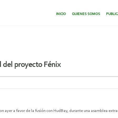
SALTAR AL CONTENIDO.
INICIO
QUIENES SOMOS
PUBLI
 del proyecto Fénix
ron ayer a favor de la fusión con HudBay, durante una asamblea extra