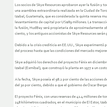
Los socios de Skye Resources aprobaron ayer la fusión y t
una asamblea extraordinaria realizada en la Ciudad de Toro
Izabal, Guatemala, que es considerada la quinta reserva mu
levantamiento de capital por US$89 millones.
La transacci
la fusión, HudBay será propietaria de aproximadamente 160
ciento, y los antiguos accionistas de Skye Resources serán 
Debido a la crisis crediticia en EE.UU., Skye experimentó 
del proceso hasta que las condiciones del mercado mejore
Skye adquirió los derechos del proyecto Fénix en diciembre
Izabal (Exmibal), que construyó la planta en 1977 a un cost
A la fecha, Skye poseía el 98.2 por ciento de las acciones 
del 30 por ciento, debido a que el gobierno de Óscar Berger
El proyecto Fénix, con unas reservas de 41.4 millones de to
248 kilómetros cuadrados, en el municipio de El Estor, Izaba