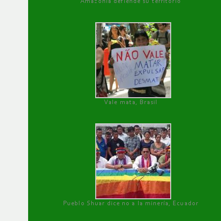
Amazonía defiende su territorio
Vale mata, Brasil
Pueblo Shuar dice no a la minería, Ecuador