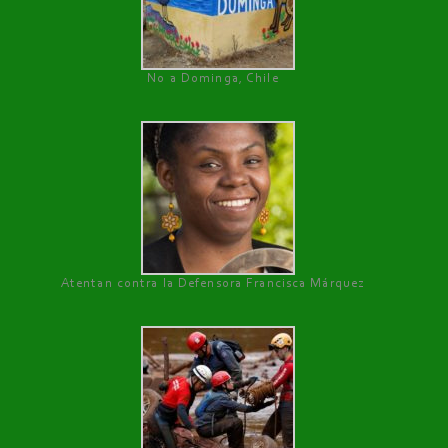
No a Dominga, Chile
Atentan contra la Defensora Francisca Márquez