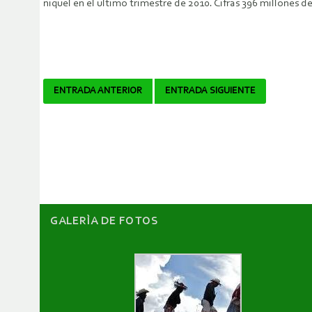
níquel en el último trimestre de 2010. Cifras 396 millones d
Navegador
ENTRADA ANTERIOR
ENTRADA SIGUIENTE
de
artículos
GALERÌA DE FOTOS