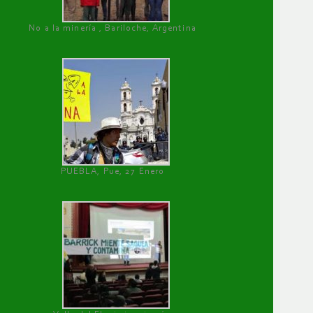
No a la minería , Bariloche, Argentina
PUEBLA, Pue, 27 Enero