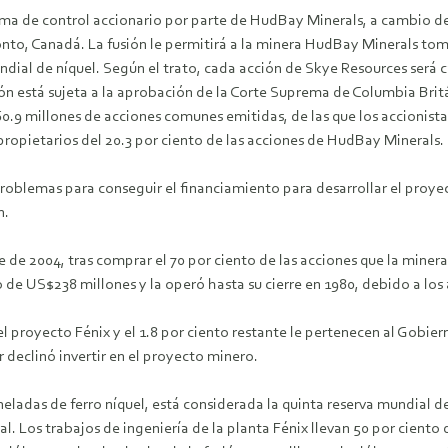
oma de control accionario por parte de HudBay Minerals, a cambio d
nto, Canadá. La fusión le permitirá a la minera HudBay Minerals toma
ndial de níquel. Según el trato, cada acción de Skye Resources será
ón está sujeta a la aprobación de la Corte Suprema de Columbia Britá
.9 millones de acciones comunes emitidas, de las que los accionista
propietarios del 20.3 por ciento de las acciones de HudBay Minerals.
problemas para conseguir el financiamiento para desarrollar el proye
n.
 de 2004, tras comprar el 70 por ciento de las acciones que la mine
o de US$238 millones y la operó hasta su cierre en 1980, debido a los 
del proyecto Fénix y el 1.8 por ciento restante le pertenecen al Gobi
 declinó invertir en el proyecto minero.
neladas de ferro níquel, está considerada la quinta reserva mundial d
l. Los trabajos de ingeniería de la planta Fénix llevan 50 por ciento