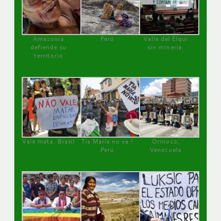
Amazonía
Perú
Valle del Elqui
defiende su
sin minería.
territorio
Vale mata, Brasil
Tía María no va !
Orinoco,
Perú
Venezuela