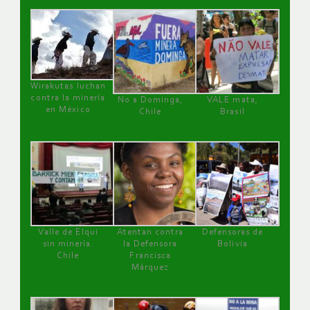
Wirakutas luchan
contra la minería
No a Dominga,
VALE mata,
en México
Chile
Brasil
Valle de Elqui
Atentan contra
Defensoras de
sin minería.
la Defensora
Bolivia
Chile
Francisca
Márquez