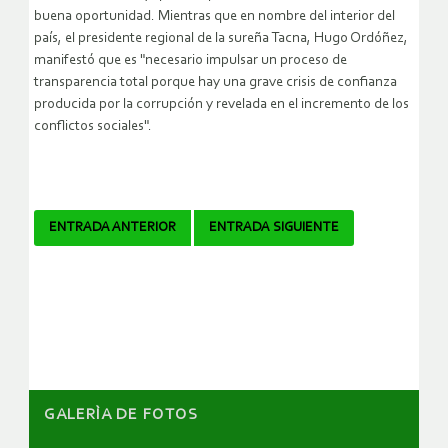
buena oportunidad. Mientras que en nombre del interior del
país, el presidente regional de la sureña Tacna, Hugo Ordóñez,
manifestó que es "necesario impulsar un proceso de
transparencia total porque hay una grave crisis de confianza
producida por la corrupción y revelada en el incremento de los
conflictos sociales".
Navegador
ENTRADA ANTERIOR
ENTRADA SIGUIENTE
de
artículos
GALERÌA DE FOTOS