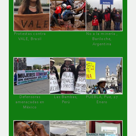
Protestas contra
No a la minería ,
VALE, Brasil
Bariloche,
Argentina
Defensoras
Las Bambas,
PUEBLA, Pue, 27
amenazadas en
Perú
Enero
México