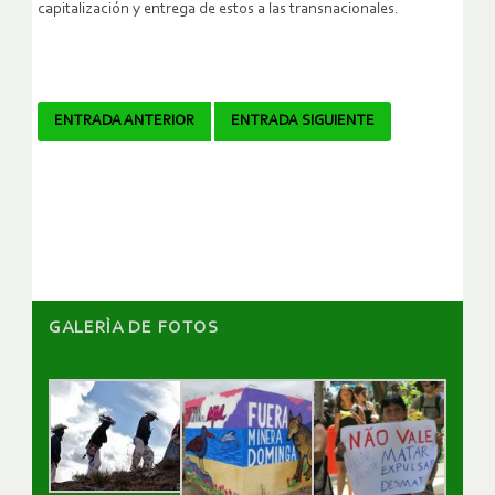
capitalización y entrega de estos a las transnacionales.
Navegador
ENTRADA ANTERIOR
ENTRADA SIGUIENTE
de
artículos
GALERÌA DE FOTOS