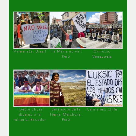
Vale mata, Brasil
Tía María no va !
Orinoco,
Perú
Venezuela
Pueblo Shuar
defensora de la
Caimanes, Chile
dice no a la
tierra, Melchora,
minería, Ecuador
Perú