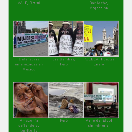
VALE, Brasil
Bariloche,
Argentina
Defensoras
Las Bambas,
PUEBLA, Pue, 27
amenazadas en
Perú
Enero
México
Amazonía
Perú
Valle del Elqui
defiende su
sin minería.
territorio