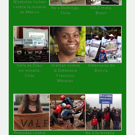
Wirakutas luchan
contra la minería
No a Dominga,
VALE mata,
en México
Chile
Brasil
Valle de Elqui
Atentan contra
Defensoras de
sin minería.
la Defensora
Bolivia
Chile
Francisca
Márquez
Protestas contra
No a la minería ,