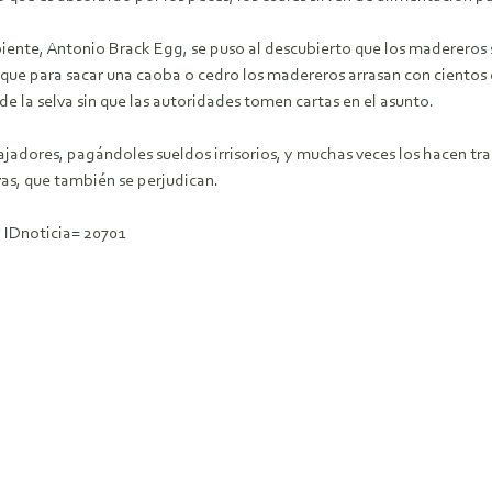
iente, Antonio Brack Egg, se puso al descubierto que los madereros s
que para sacar una caoba o cedro los madereros arrasan con cientos d
 de la selva sin que las autoridades tomen cartas en el asunto.
dores, pagándoles sueldos irrisorios, y muchas veces los hacen trab
vas, que también se perjudican.
 IDnoticia= 20701