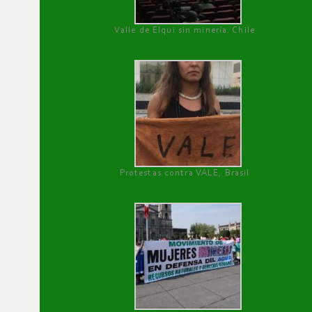
Valle de Elqui sin minería. Chile
Protestas contra VALE, Brasil