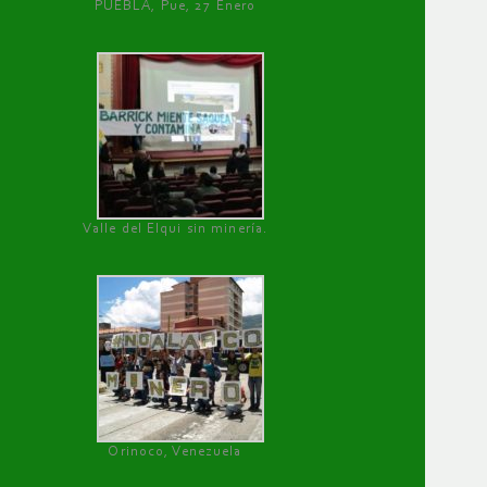
PUEBLA, Pue, 27 Enero
Valle del Elqui sin minería.
Orinoco, Venezuela