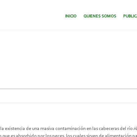
SALTAR AL CONTENIDO.
INICIO
QUIENES SOMOS
PUBLI
la existencia de una masiva contaminación en las cabeceras del río A
ue es absorbido por los peces, los cuales sirven de alimentación pa