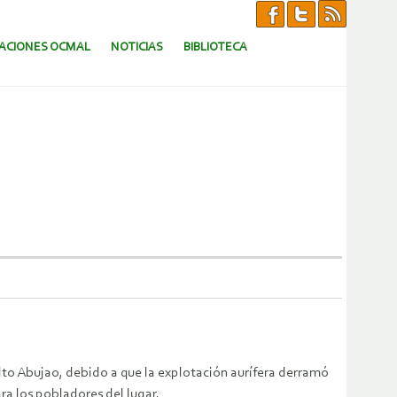
CACIONES OCMAL
NOTICIAS
BIBLIOTECA
lto Abujao, debido a que la explotación aurífera derramó
ra los pobladores del lugar.