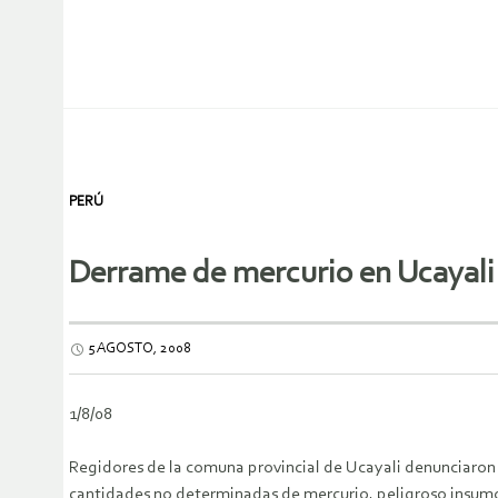
PERÚ
Derrame de mercurio en Ucayali
5 AGOSTO, 2008
1/8/08
Regidores de la comuna provincial de Ucayali denunciaron 
cantidades no determinadas de mercurio, peligroso insumo q