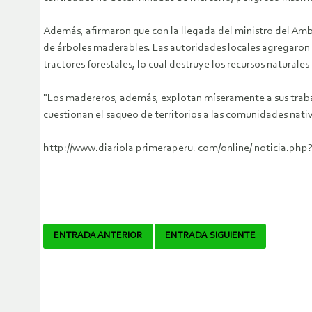
Además, afirmaron que con la llegada del ministro del Amb
de árboles maderables.
Las autoridades locales agregaron 
tractores forestales, lo cual destruye los recursos naturales
"Los madereros, además, explotan míseramente a sus trabaja
cuestionan el saqueo de territorios a las comunidades nati
http://www.diariola primeraperu. com/online/ noticia.php?
Navegador
ENTRADA ANTERIOR
ENTRADA SIGUIENTE
de
artículos