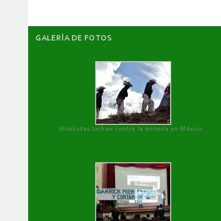
GALERÌA DE FOTOS
Wirakutas luchan contra la minería en México