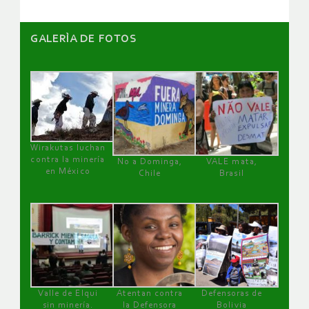
GALERÌA DE FOTOS
Wirakutas luchan
contra la minería
No a Dominga,
VALE mata,
en México
Chile
Brasil
Valle de Elqui
Atentan contra
Defensoras de
sin minería.
la Defensora
Bolivia