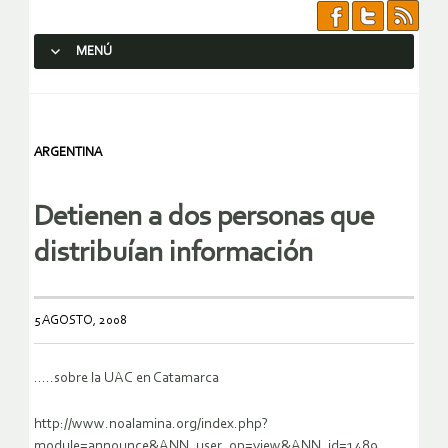
MENÚ
SALTAR AL CONTENIDO.
ARGENTINA
Detienen a dos personas que
distribuían información
5 AGOSTO, 2008
…..sobre la UAC en Catamarca
http://www.noalamina.org/index.php?
module=announce&ANN_user_op=view&ANN_id=1489