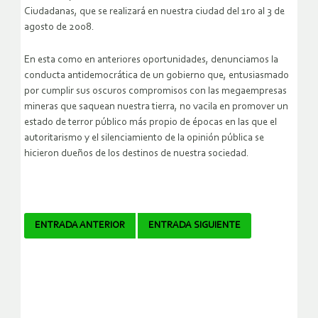
Ciudadanas, que se realizará en nuestra ciudad del 1ro al 3 de
agosto de 2008.
En esta como en anteriores oportunidades, denunciamos la
conducta antidemocrática de un gobierno que, entusiasmado
por cumplir sus oscuros compromisos con las megaempresas
mineras que saquean nuestra tierra, no vacila en promover un
estado de terror público más propio de épocas en las que el
autoritarismo y el silenciamiento de la opinión pública se
hicieron dueños de los destinos de nuestra sociedad.
Navegador
ENTRADA ANTERIOR
ENTRADA SIGUIENTE
de
artículos