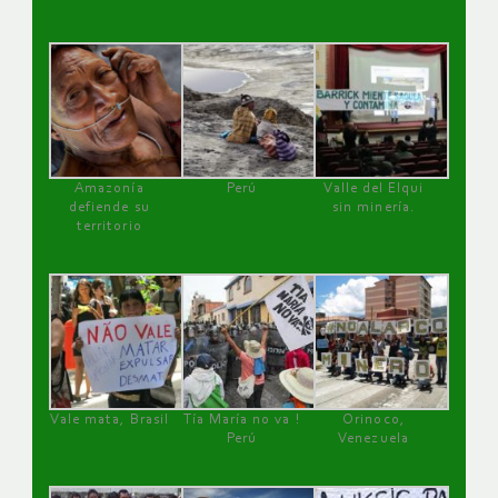
Amazonía
Perú
Valle del Elqui
defiende su
sin minería.
territorio
Vale mata, Brasil
Tía María no va !
Orinoco,
Perú
Venezuela