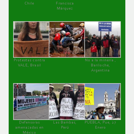
Chile
Francisca
Márquez
Protestas contra
No a la minería ,
VALE, Brasil
Bariloche,
Argentina
Defensoras
Las Bambas,
PUEBLA, Pue, 27
amenazadas en
Perú
Enero
México