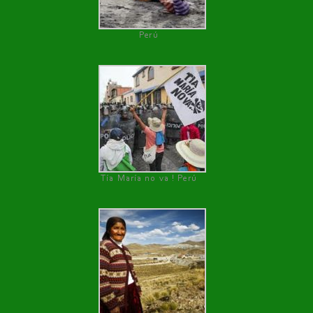
Perú
Tía María no va ! Perú