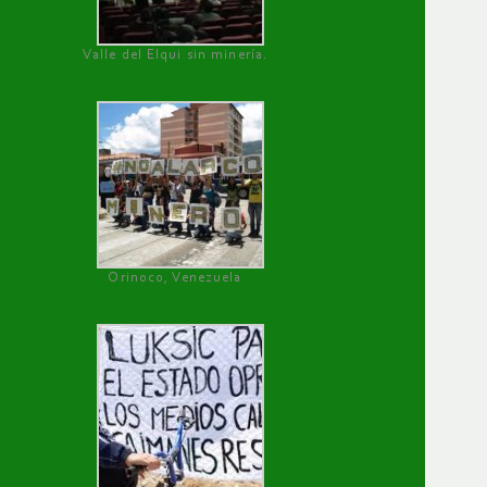
Valle del Elqui sin minería.
Orinoco, Venezuela