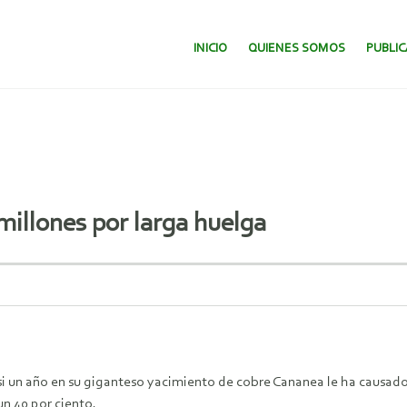
SALTAR AL CONTENIDO.
INICIO
QUIENES SOMOS
PUBLI
millones por larga huelga
si un año en su giganteso yacimiento de cobre Cananea le ha causado
un 40 por ciento.