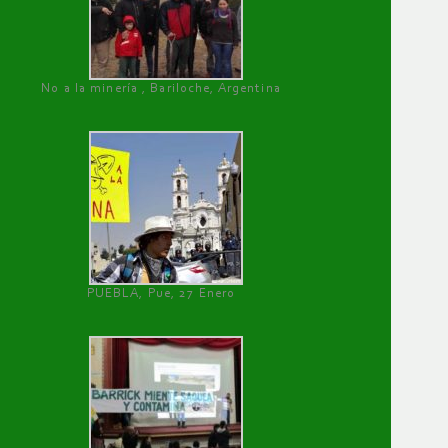
No a la minería , Bariloche, Argentina
PUEBLA, Pue, 27 Enero