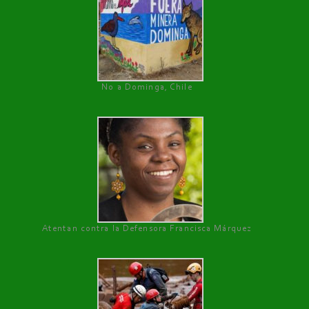
No a Dominga, Chile
Atentan contra la Defensora Francisca Márquez