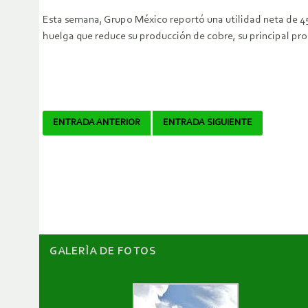
Esta semana, Grupo México reportó una utilidad neta de 45
huelga que reduce su producción de cobre, su principal pr
Navegador
ENTRADA ANTERIOR
ENTRADA SIGUIENTE
de
artículos
GALERÌA DE FOTOS