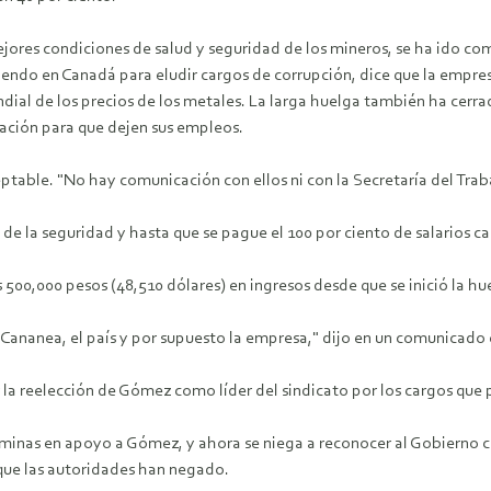
jores condiciones de salud y seguridad de los mineros, se ha ido com
ndo en Canadá para eludir cargos de corrupción, dice que la empresa
ial de los precios de los metales.
La larga huelga también ha cerr
ación para que dejen sus empleos.
table. "No hay comunicación con ellos ni con la Secretaría del Trabaj
e la seguridad y hasta que se pague el 100 por ciento de salarios ca
00,000 pesos (48,510 dólares) en ingresos desde que se inició la hu
e Cananea, el país y por supuesto la empresa," dijo en un comunica
la reelección de Gómez como líder del sindicato por los cargos que 
s minas en apoyo a Gómez, y ahora se niega a reconocer al Gobierno 
que las autoridades han negado.