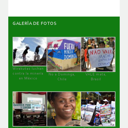
GALERÌA DE FOTOS
Wirakutas luchan
contra la minería
No a Dominga,
VALE mata,
en México
Chile
Brasil