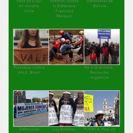
Valle de Elqui
Atentan contra
Defensoras de
sin minería.
la Defensora
Bolivia
Chile
Francisca
Márquez
Protestas contra
No a la minería ,
VALE, Brasil
Bariloche,
Argentina
Defensoras
Las Bambas,
PUEBLA, Pue, 27