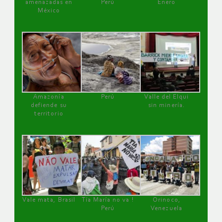
amenazadas en
Perú
Enero
México
Amazonía
Perú
Valle del Elqui
defiende su
sin minería.
territorio
Vale mata, Brasil
Tía María no va !
Orinoco,
Perú
Venezuela