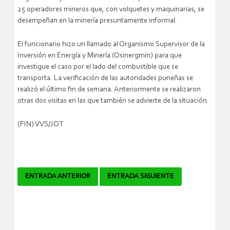
25 operadores mineros que, con volquetes y maquinarias, se
desempeñan en la minería presuntamente informal.
El funcionario hizo un llamado al Organismo Supervisor de la
Inversión en Energía y Minería (Osinergmin) para que
investigue el caso por el lado del combustible que se
transporta. La verificación de las autoridades puneñas se
realizó el último fin de semana. Anteriormente se realizaron
otras dos visitas en las que también se advierte de la situación.
(FIN) VVS/JOT
Navegador
ENTRADA ANTERIOR
ENTRADA SIGUIENTE
de
artículos