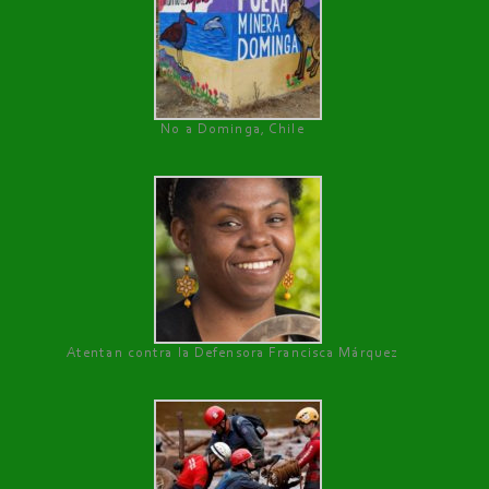
No a Dominga, Chile
Atentan contra la Defensora Francisca Márquez