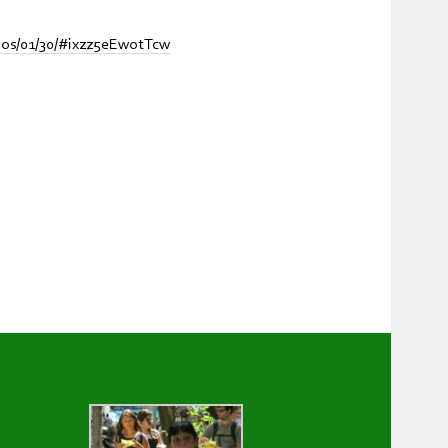
nos/01/30/#ixzz5eEwotTcw