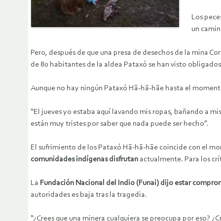
Los peces
un camino
Pero, después de que una presa de desechos de la mina Corr
de 80 habitantes de la aldea Pataxó se han visto obligados 
Aunque no hay ningún
Pataxó Hã-hã-hãe hasta el momento, 
“El jueves yo estaba aquí lavando mis ropas, bañando a mis 
están muy tristes por saber que nada puede ser hecho”.
El sufrimiento de los Pataxó Hã-hã-hãe coincide con el 
comunidades indígenas disfrutan
actualmente. Para los críti
La
Fundación Nacional del Indio (Funai) dijo estar compro
autoridades es baja tras la tragedia.
“¿Crees que una minera cualquiera se preocupa por eso? ¿Cre