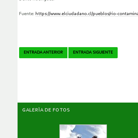
Fuente:
https://www.elciudadano.cl/pueblos/rio-contami
Navegador
ENTRADA ANTERIOR
ENTRADA SIGUIENTE
de
artículos
GALERÌA DE FOTOS