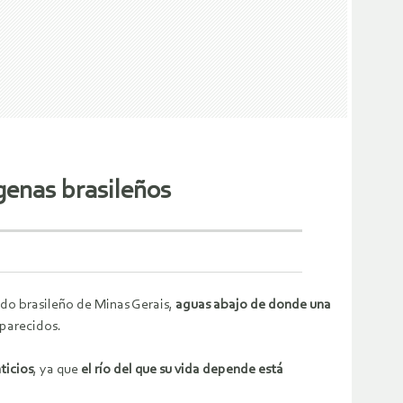
genas brasileños
tado brasileño de Minas Gerais,
aguas abajo de donde una
aparecidos.
ticios
, ya que
el río del que su vida depende está