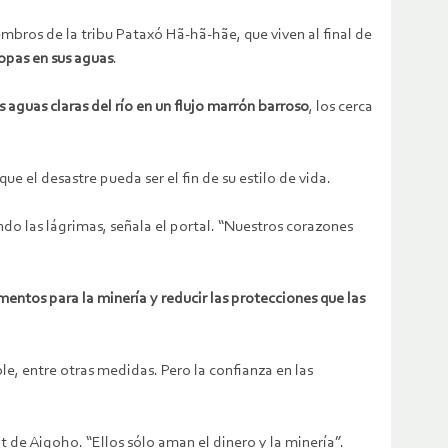
embros de la tribu Pataxó Hã-hã-hãe, que viven al final de
ropas en sus aguas
.
 aguas claras del río en un flujo marrón barroso
, los cerca
el desastre pueda ser el fin de su estilo de vida.
ndo las lágrimas, señala el portal. “Nuestros corazones
mentos para la minería y reducir las protecciones que las
le, entre otras medidas. Pero la confianza en las
 de Aigoho. “Ellos sólo aman el dinero y la minería”.