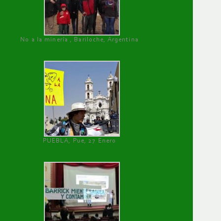
No a la minería , Bariloche, Argentina
PUEBLA, Pue, 27 Enero