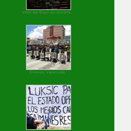
Valle del Elqui sin minería.
Orinoco, Venezuela