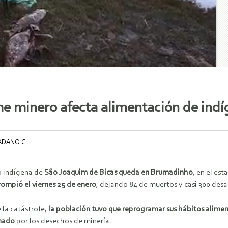
e minero afecta alimentación de indí
DADANO.CL
o indígena de
São Joaquim de Bicas queda en Brumadinho
, en el es
rompió el viernes 25 de enero
, dejando 84 de muertos y casi 300 des
 la catástrofe,
la población tuvo que reprogramar sus hábitos alimen
nado
por los desechos de minería.