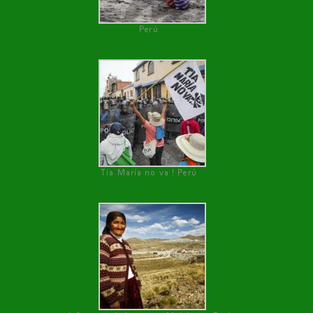
Perú
Tía María no va ! Perú