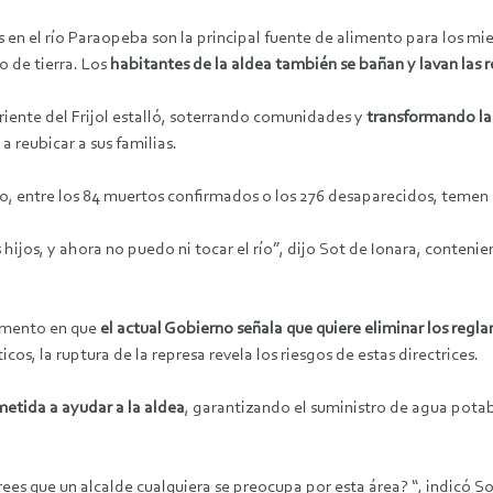
 en el río Paraopeba son la principal fuente de alimento para los mi
 de tierra. Los
habitantes de la aldea también se bañan y lavan las 
iente del Frijol estalló, soterrando comunidades y
transformando las
a reubicar a sus familias.
entre los 84 muertos confirmados o los 276 desaparecidos, temen que 
hijos, y ahora no puedo ni tocar el río”, dijo Sot de Ionara, contenie
momento en que
el actual Gobierno señala que quiere eliminar los regla
cos, la ruptura de la represa revela los riesgos de estas directrices.
metida a ayudar a la aldea
, garantizando el suministro de agua potab
es que un alcalde cualquiera se preocupa por esta área? “, indicó Sot