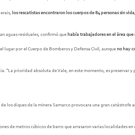
Gerais,
los rescatistas encontraron los cuerpos de 84 personas sin vida
ban aguas residuales, confirmó que
había trabajadores en el área que 
en el lugar por el Cuerpo de Bomberos y Defensa Civil, aunque
no hay c
ia. “La prioridad absoluta de Vale, en este momento, es preservar y 
a de los diques de la minera Samarco provocara una gran catástrofe a
ones de metros cúbicos de barro que arrasaron varias localidades en e