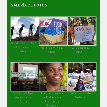
GALERÌA DE FOTOS
Wirakutas luchan
contra la minería
No a Dominga,
VALE mata,
en México
Chile
Brasil
Valle de Elqui
Atentan contra
Defensoras de
sin minería.
la Defensora
Bolivia
Chile
Francisca
Márquez