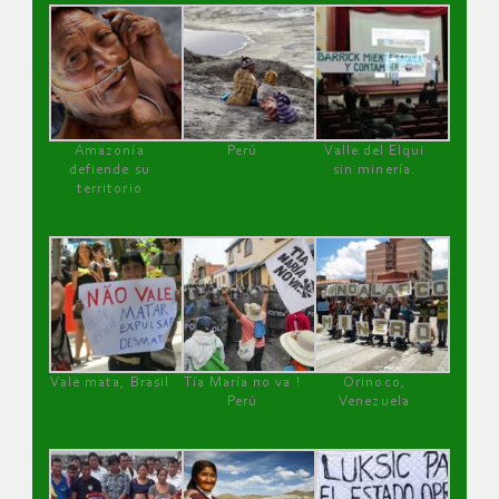
Amazonía
Perú
Valle del Elqui
defiende su
sin minería.
territorio
Vale mata, Brasil
Tía María no va !
Orinoco,
Perú
Venezuela