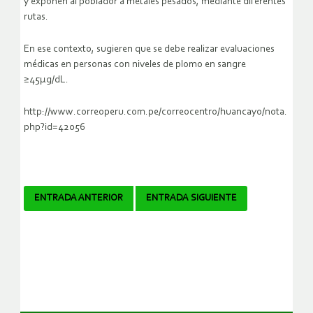
y exponen al poblador a metales pesados, mediante diferentes
rutas.
En ese contexto, sugieren que se debe realizar evaluaciones
médicas en personas con niveles de plomo en sangre
≥45μg/dL.
http://www.correoperu.com.pe/correocentro/huancayo/nota.
php?id=42056
Navegador
ENTRADA ANTERIOR
ENTRADA SIGUIENTE
de
artículos