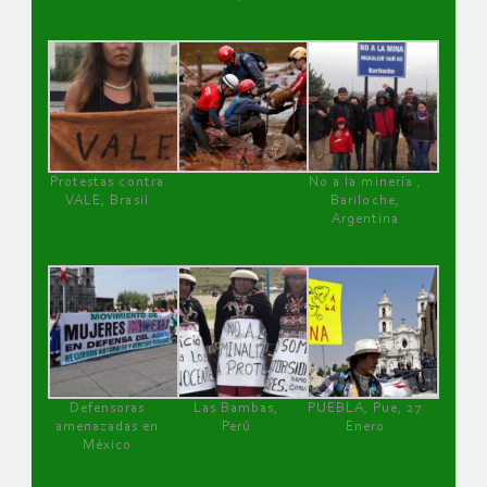
Protestas contra
No a la minería ,
VALE, Brasil
Bariloche,
Argentina
Defensoras
Las Bambas,
PUEBLA, Pue, 27
amenazadas en
Perú
Enero
México