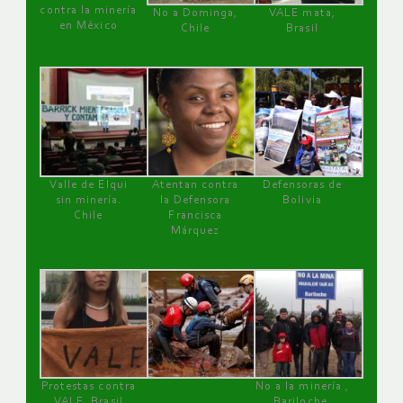
contra la minería
No a Dominga,
VALE mata,
en México
Chile
Brasil
Valle de Elqui
Atentan contra
Defensoras de
sin minería.
la Defensora
Bolivia
Chile
Francisca
Márquez
Protestas contra
No a la minería ,
VALE, Brasil
Bariloche,