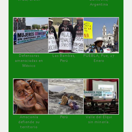
Argentina
Defensoras
Las Bambas,
PUEBLA, Pue, 27
amenazadas en
Perú
Enero
México
Amazonía
Perú
Valle del Elqui
defiende su
sin minería.
territorio