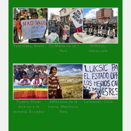
Vale mata, Brasil
Tía María no va !
Orinoco,
Perú
Venezuela
Pueblo Shuar
defensora de la
Caimanes, Chile
dice no a la
tierra, Melchora,
minería, Ecuador
Perú