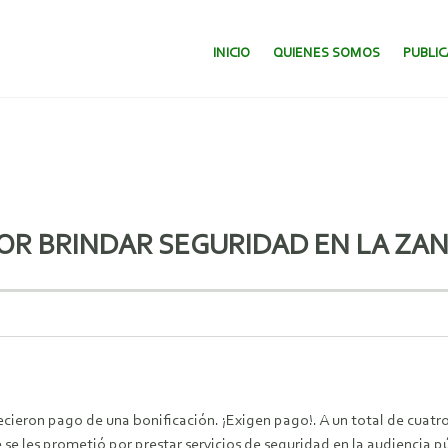
SALTAR AL CONTENIDO.
INICIO
QUIENES SOMOS
PUBLI
POR BRINDAR SEGURIDAD EN LA ZA
ecieron pago de una bonificación. ¡Exigen pago!. A un total de cuatr
se les prometió por prestar servicios de seguridad en la audiencia pú