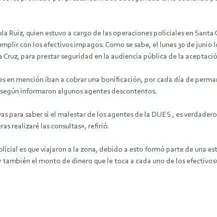
la Ruiz, quien estuvo a cargo de las operaciones policiales en Santa
umplir con los efectivos impagos.
Como se sabe, el lunes 30 de junio 
 Cruz, para prestar seguridad en la audiencia pública de la aceptaci
les en mención iban a cobrar una bonificación, por cada día de perman
 según informaron algunos agentes descontentos.
ivas para saber si el malestar de los agentes de la DUES , es verdad
s realizaré las consultas», refirió.
cial es que viajaron a la zona, debido a esto formó parte de una est
también el monto de dinero que le toca a cada uno de los efectivos»