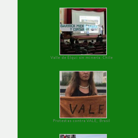
Valle de Elqui sin minería. Chile
Protestas contra VALE, Brasil