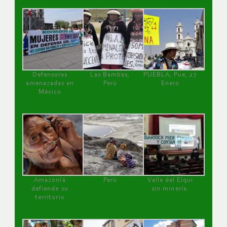
Defensoras
Las Bambas,
PUEBLA, Pue, 27
amenazadas en
Perú
Enero
México
Amazonía
Perú
Valle del Elqui
defiende su
sin minería.
territorio