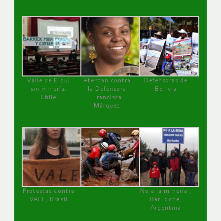
Valle de Elqui
Atentan contra
Defensoras de
sin minería.
la Defensora
Bolivia
Chile
Francisca
Márquez
Protestas contra
No a la minería ,
VALE, Brasil
Bariloche,
Argentina