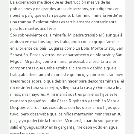
La experiencia me dice que es destrucción masiva de las
poblaciones y de grandes áreas de terrenos; y no digamos en
nuestro país, que es tan pequeño. El término ‘minería verde’ es
una trampa. Explotar minas es terriblemente contaminante
para los mantos acuíferos.
Soy sobreviviente de la minería. Mi padre trabajó allí, aunque él
anduvo en muchos lugares trabajando con su grupo familiar
en el oriente del país. Lugares como La Lola, Monte Cristo, San
Sebastián, Potosí y otros, del departamento de Morazán y San
Miguel. Mi padre, como minero, procesaba el oro. Entre los
componentes que usaba estaba el cianuro y debido a que el
trabajaba directamente con este químico, y como no eran bien
asesorados sobre lo que debían hacer para descontaminarse, él
no desinfectaba su cuerpo, y llegaba a la casa y chineaba a los
niños, mis mayores. A mi mamá sus tres primeros hijos se le
murieron pequeños: Julio César, Rigoberto y también Manuel.
Después ella fue más cuidadosa con los otros cinco hijos que
tuvo, pero observaba que los niños mantenían manchas en su
piel; y yo padecí de la tiroides. Mi mamá, cuando vio que me
salió el ‘gueguechito’ en la garganta, me daba yodo en agua