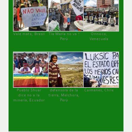
Vale mata, Brasil
Tía María no va !
Orinoco,
Perú
Venezuela
Pueblo Shuar
defensora de la
Caimanes, Chile
dice no a la
tierra, Melchora,
minería, Ecuador
Perú