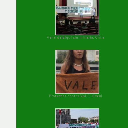
Valle de Elqui sin minería. Chile
Protestas contra VALE, Brasil