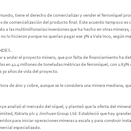
mundo, tiene el derecho de comercializar y vender el ferroníquel pro
s de comercialización del producto final. Este acuerdo tampoco es cl
do a las multimillonarias inversiones que ha hecho en otras mineras
o lo hicieron porque no querían pagar ese 3% a Vale Inco, según man
NDES .
r a andar el proyecto minero, que por falta de financiamiento ha det
as en 41.4 millones de toneladas métricas de ferroníquel, con 1.63%
os 30 años de vida del proyecto.
ora de zinc y cobre, aunque se le considera una minera mediana, qu
kye analizó el mercado del níquel, y planteó que la oferta del mine
imited, Xstrata plc y Jinchuan Group Ltd. Estableció que hay grande
ridos para iniciar operaciones mineras a escala y para construir inst
ercial especializado.