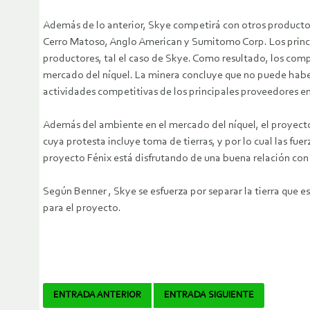
Además de lo anterior, Skye competirá con otros producto
Cerro Matoso, Anglo American y Sumitomo Corp. Los princip
productores, tal el caso de Skye. Como resultado, los com
mercado del níquel. La minera concluye que no puede haber
actividades competitivas de los principales proveedores e
Además del ambiente en el mercado del níquel, el proyecto 
cuya protesta incluye toma de tierras, y por lo cual las fu
proyecto Fénix está disfrutando de una buena relación con e
Según Benner , Skye se esfuerza por separar la tierra que e
para el proyecto.
Navegador
ENTRADA ANTERIOR
ENTRADA SIGUIENTE