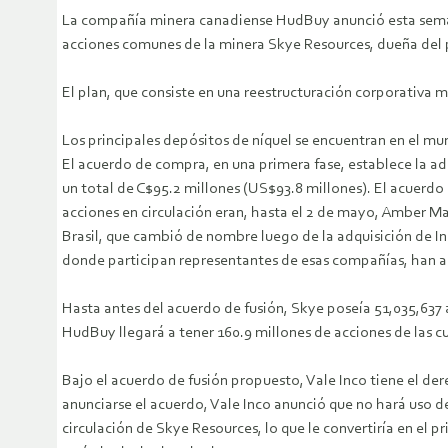
La compañía minera canadiense HudBuy anunció esta seman
acciones comunes de la minera Skye Resources, dueña del 
El plan, que consiste en una reestructuración corporativa
Los principales depósitos de níquel se encuentran en el muni
El acuerdo de compra, en una primera fase, establece la ad
un total de C$95.2 millones (US$93.8 millones). El acuerdo 
acciones en circulación eran, hasta el 2 de mayo, Amber 
Brasil, que cambió de nombre luego de la adquisición de Inc
donde participan representantes de esas compañías, han 
Hasta antes del acuerdo de fusión, Skye poseía 51,035,637
HudBuy llegará a tener 160.9 millones de acciones de las 
Bajo el acuerdo de fusión propuesto, Vale Inco tiene el de
anunciarse el acuerdo, Vale Inco anunció que no hará uso d
circulación de Skye Resources, lo que le convertiría en el