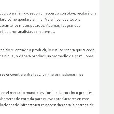
ducido en Fénix y, según un acuerdo con Skye, recibirá una
aro cómo quedará al final. Vale Inco, que tuvo la
, durante los meses pasados. Además, las grandes
ifestaron analistas canadienses.
enido su entrada a producir, lo cual se espera que suceda
 de níquel, y deberá producir un promedio de 44 millones
e se encuentra entre las 150 mineras medianas más
ral en el mercado mundial es dominada por cinco grandes
s barreras de entrada para nuevos productores en este
alaciones de infraestructura necesarias para la entrega de