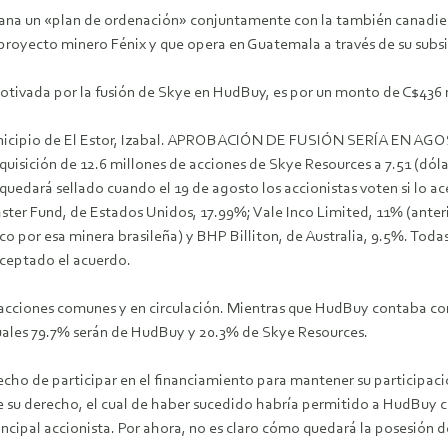
a un «plan de ordenación» conjuntamente con la también canadiense
proyecto minero Fénix y que opera en Guatemala a través de su sub
 motivada por la fusión de Skye en HudBuy, es por un monto de C$436
cipio de El Estor, Izabal.
APROBACIÓN DE FUSIÓN SERÍA EN AGO
quisición de 12.6 millones de acciones de Skye Resources a 7.51 (dól
quedará sellado cuando el 19 de agosto los accionistas voten si lo a
Master Fund, de Estados Unidos, 17.99%; Vale Inco Limited, 11% (a
o por esa minera brasileña) y BHP Billiton, de Australia, 9.5%. Todas
aceptado el acuerdo.
 acciones comunes y en circulación. Mientras que HudBuy contaba con 
cuales 79.7% serán de HudBuy y 20.3% de Skye Resources.
recho de participar en el financiamiento para mantener su participac
e su derecho, el cual de haber sucedido habría permitido a HudBuy co
 principal accionista. Por ahora, no es claro cómo quedará la posesió