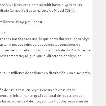
 Skye Resources, para adquirir hasta el 42% de las
sidiaria Compañía Guatemalteca de Níquel (CGN).
 millones (US$429 millones).
STO .
ares de Canadá) cada una, lo que permitirá recaudar a Skye
ceptan o no. Los principales accionistas tenedores de
nteriormente conocida como Companhia Vale do Rio Doce, de
 esas empresas, al igual que el directorio de Skye, en
126.4 millones de acciones en circulación. Con el acuerdo,
ión de 11% actual en Skye. Pero un día después de
ntrolar inicialmente 19.4% de total de las acciones en
n de las acciones de Vale Inco, aunque HudBuy seguramente