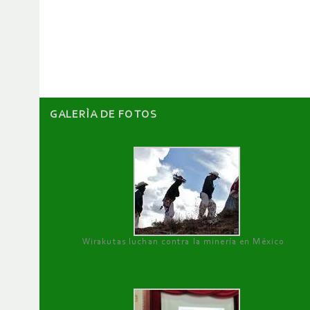
de
artículos
GALERÌA DE FOTOS
Wirakutas luchan contra la minería en México