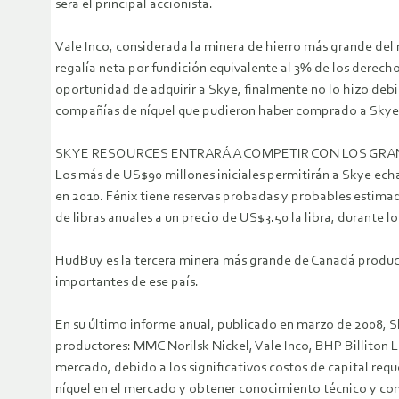
será el principal accionista.
Vale Inco, considerada la minera de hierro más grande del 
regalía neta por fundición equivalente al 3% de los derecho
oportunidad de adquirir a Skye, finalmente no lo hizo debi
compañías de níquel que pudieron haber comprado a Skye n
SKYE RESOURCES ENTRARÁ A COMPETIR CON LOS GRA
Los más de US$90 millones iniciales permitirán a Skye echa
en 2010. Fénix tiene reservas probadas y probables estimad
de libras anuales a un precio de US$3.50 la libra, durante l
HudBuy es la tercera minera más grande de Canadá product
importantes de ese país.
En su último informe anual, publicado en marzo de 2008, S
productores: MMC Norilsk Nickel, Vale Inco, BHP Billiton L
mercado, debido a los significativos costos de capital reque
níquel en el mercado y obtener conocimiento técnico y com