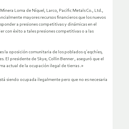
nera Loma de Níquel, Larco, Pacific Metals Co., Ltd.,
ancialmente mayores recursos financieros que los nuevos
sponder a presiones competitivas y dinámicas en el
 con éxito a tales presiones competitivas o a las
es la oposición comunitaria de los poblados q´eqchíes,
s. El presidente de Skye, Collin Benner , aseguró que el
a actual de la ocupación ilegal de tierras .»
e está siendo ocupada ilegalmente pero que no es necesaria