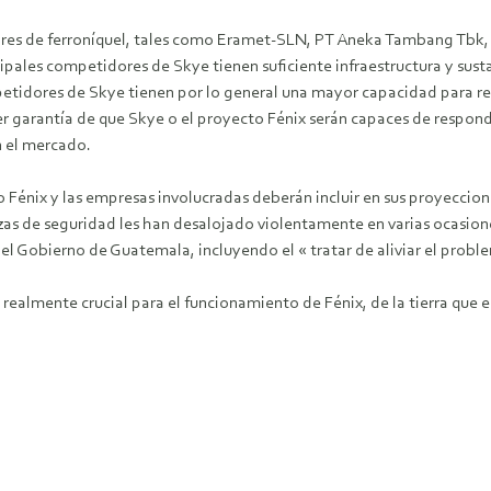
res de ferroníquel, tales como Eramet-SLN, PT Aneka Tambang Tbk, Mi
ales competidores de Skye tienen suficiente infraestructura y sust
petidores de Skye tienen por lo general una mayor capacidad para re
 garantía de que Skye o el proyecto Fénix serán capaces de responder
n el mercado.
Fénix y las empresas involucradas deberán incluir en sus proyeccion
erzas de seguridad les han desalojado violentamente en varias ocasione
l Gobierno de Guatemala, incluyendo el « tratar de aliviar el problem
s realmente crucial para el funcionamiento de Fénix, de la tierra qu