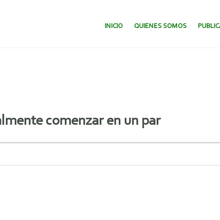
SALTAR AL CONTENIDO.
INICIO
QUIENES SOMOS
PUBLI
nalmente comenzar en un par