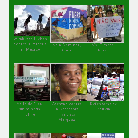
Wirakutas luchan
contra la minería
No a Dominga,
VALE mata,
en México
Chile
Brasil
Valle de Elqui
Atentan contra
Defensoras de
sin minería.
la Defensora
Bolivia
Chile
Francisca
Márquez