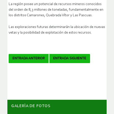
La región posee un potencial de recursos mineros conocidos
del orden de 8,3 millones de toneladas, fundamentalmente en
los distritos Camarones, Quebrada Vítor y Las Pascuas.
Las exploraciones futuras determinarán la ubicación de nuevas
vetas y la posibilidad de explotación de estos recursos.
Navegador
ENTRADA ANTERIOR
ENTRADA SIGUIENTE
de
artículos
GALERÌA DE FOTOS