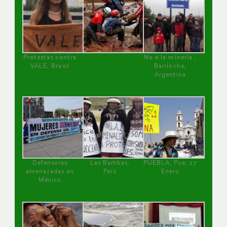
Protestas contra
No a la minería ,
VALE, Brasil
Bariloche,
Argentina
Defensoras
Las Bambas,
PUEBLA, Pue, 27
amenazadas en
Perú
Enero
México