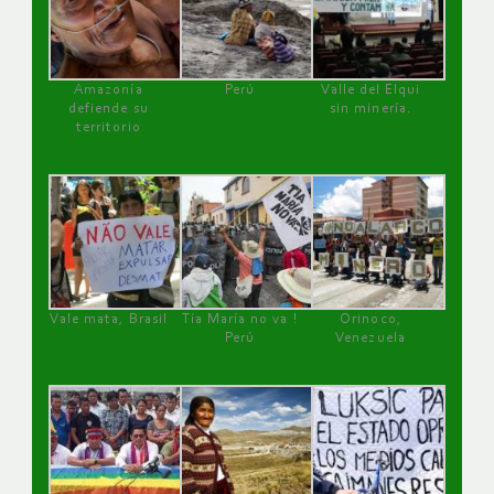
Amazonía
Perú
Valle del Elqui
defiende su
sin minería.
territorio
Vale mata, Brasil
Tía María no va !
Orinoco,
Perú
Venezuela