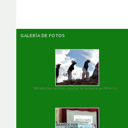
artículos
GALERÌA DE FOTOS
Wirakutas luchan contra la minería en México