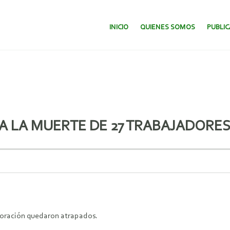
SALTAR AL CONTENIDO.
INICIO
QUIENES SOMOS
PUBLI
A LA MUERTE DE 27 TRABAJADORE
ploración quedaron atrapados.