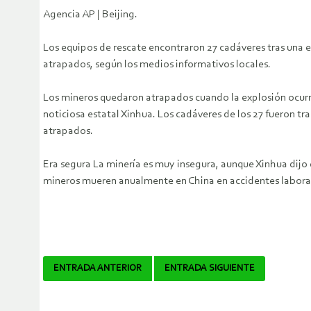
Agencia AP | Beijing.
Los equipos de rescate encontraron 27 cadáveres tras una ex
atrapados, según los medios informativos locales.
Los mineros quedaron atrapados cuando la explosión ocurrió
noticiosa estatal Xinhua.
Los cadáveres de los 27 fueron tra
atrapados.
Era segura La minería es muy insegura, aunque Xinhua dijo
mineros mueren anualmente en China en accidentes laboral
Navegador
ENTRADA ANTERIOR
ENTRADA SIGUIENTE
de