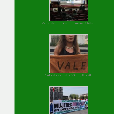
Valle de Elqui sin minería. Chile
Protestas contra VALE, Brasil