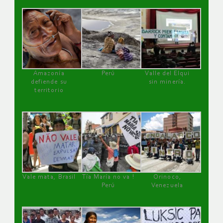
Amazonía
Perú
Valle del Elqui
defiende su
sin minería.
territorio
Vale mata, Brasil
Tía María no va !
Orinoco,
Perú
Venezuela