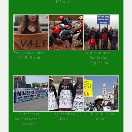
Márquez
Protestas contra
No a la minería ,
VALE, Brasil
Bariloche,
Argentina
Defensoras
Las Bambas,
PUEBLA, Pue, 27
amenazadas en
Perú
Enero
México