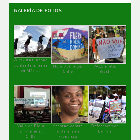
GALERÌA DE FOTOS
Wirakutas luchan
contra la minería
No a Dominga,
VALE mata,
en México
Chile
Brasil
Valle de Elqui
Atentan contra
Defensoras de
sin minería.
la Defensora
Bolivia
Chile
Francisca