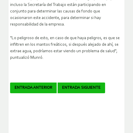
incluso la Secretaría del Trabajo están participando en
conjunto para determinar las causas de fondo que
ocasionaron este accidente, para determinar si hay
responsabilidad de la empresa.
"Lo peligroso de esto, en caso de que haya peligros, es que se
infiltren en los mantos freáticos, si después alejado de ahí, se
extrae agua, podríamos estar viendo un problema de salud",
puntualizó Munró.
Navegador
ENTRADA ANTERIOR
ENTRADA SIGUIENTE
de
artículos