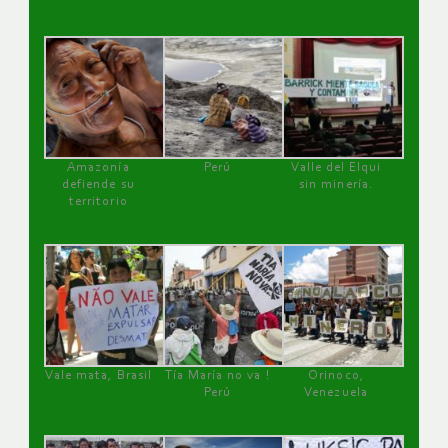
Amazonía
Perú
Valle del Elqui
defiende su
sin minería.
territorio
Vale mata, Brasil
Tía María no va !
Orinoco,
Perú
Venezuela