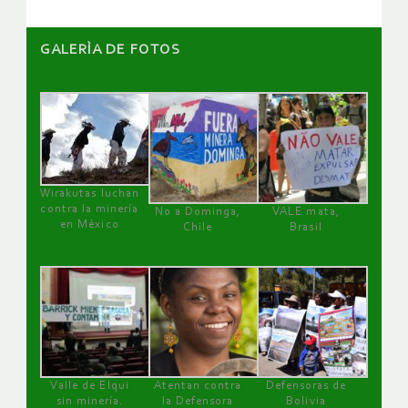
GALERÌA DE FOTOS
Wirakutas luchan
contra la minería
No a Dominga,
VALE mata,
en México
Chile
Brasil
Valle de Elqui
Atentan contra
Defensoras de
sin minería.
la Defensora
Bolivia