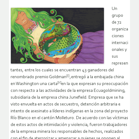
Un
grupo
de 72
organiza
ciones
internaci
onales y
sus
represen
tantes, entre los cuales se encuentran 43 ganadores del
[i]
renombrado premio Goldman
,entregó a la embajada china
[ii]
en Washington una carta
en la que expresan su preocupación
con respecto a las actividades de la empresa Ecuagoldmining,
subsidiaria de la empresa china Junefield. Empresa que se ha
visto envuelta en actos de secuestro, detención arbitraria e
intento de asesinato a líderes indígenas en la zona del proyecto
Río Blanco en el cantón Molleturo. De acuerdo con las víctimas
de estos actos de intimidación y violencia, fueron trabajadores
de la empresa minera los responsables de hechos, realizados
con el fin de aterrorizar y amenazar a quienes se oponen al