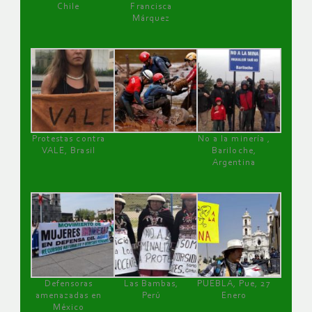
Chile
Francisca
Márquez
Protestas contra
No a la minería ,
VALE, Brasil
Bariloche,
Argentina
Defensoras
Las Bambas,
PUEBLA, Pue, 27
amenazadas en
Perú
Enero
México