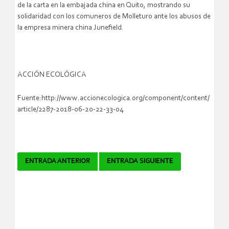
de la carta en la embajada china en Quito, mostrando su
solidaridad con los comuneros de Molleturo ante los abusos de
la empresa minera china Junefield.
ACCIÓN ECOLÓGICA
Fuente:http://www.accionecologica.org/component/content/
article/2287-2018-06-20-22-33-04
Navegador
ENTRADA ANTERIOR
ENTRADA SIGUIENTE
de
artículos