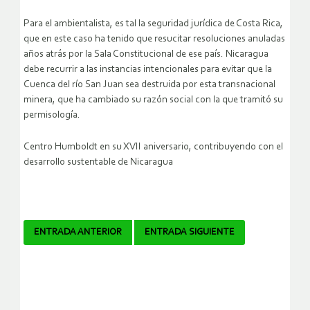
Para el ambientalista, es tal la seguridad jurídica de Costa Rica,
que en este caso ha tenido que resucitar resoluciones anuladas
años atrás por la Sala Constitucional de ese país. Nicaragua
debe recurrir a las instancias intencionales para evitar que la
Cuenca del río San Juan sea destruida por esta transnacional
minera, que ha cambiado su razón social con la que tramitó su
permisología.
Centro Humboldt en su XVII aniversario, contribuyendo con el
desarrollo sustentable de Nicaragua
Navegador
ENTRADA ANTERIOR
ENTRADA SIGUIENTE
de
artículos