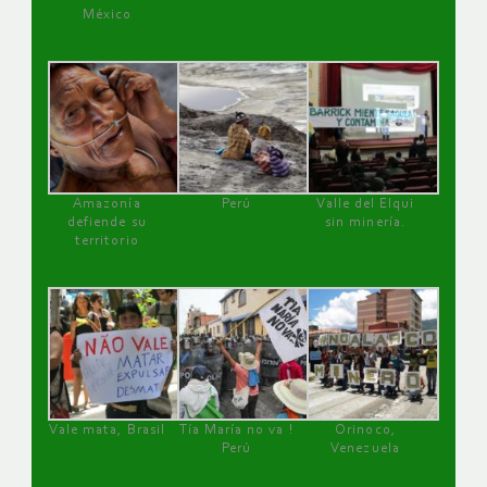
México
Amazonía
Perú
Valle del Elqui
defiende su
sin minería.
territorio
Vale mata, Brasil
Tía María no va !
Orinoco,
Perú
Venezuela