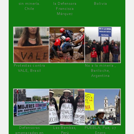
sin minería.
la Defensora
Bolivia
Chile
Francisca
Márquez
Protestas contra
No a la minería ,
VALE, Brasil
Bariloche,
Argentina
Defensoras
Las Bambas,
PUEBLA, Pue, 27
amenazadas en
Perú
Enero