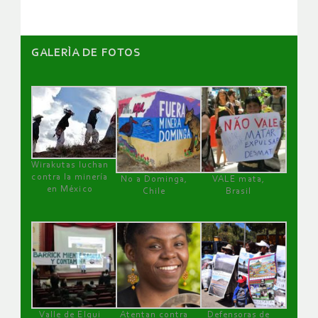
GALERÌA DE FOTOS
Wirakutas luchan
contra la minería
No a Dominga,
VALE mata,
en México
Chile
Brasil
Valle de Elqui
Atentan contra
Defensoras de