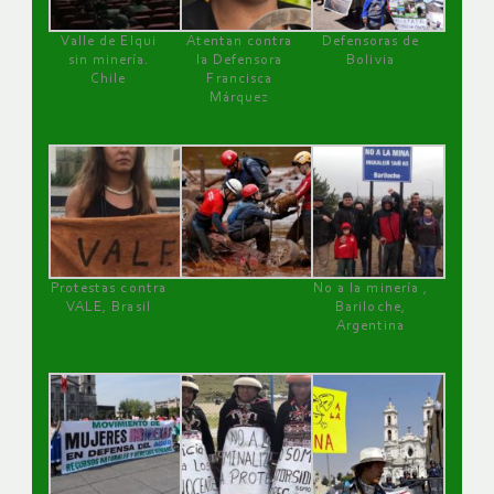
Valle de Elqui
Atentan contra
Defensoras de
sin minería.
la Defensora
Bolivia
Chile
Francisca
Márquez
Protestas contra
No a la minería ,
VALE, Brasil
Bariloche,
Argentina