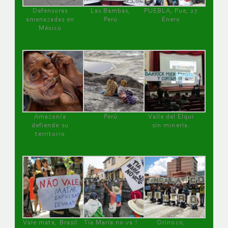
Defensoras
Las Bambas,
PUEBLA, Pue, 27
amenazadas en
Perú
Enero
México
Amazonía
Perú
Valle del Elqui
defiende su
sin minería.
territorio
Vale mata, Brasil
Tía María no va !
Orinoco,