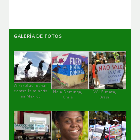
artículos
GALERÌA DE FOTOS
Wirakutas luchan
contra la minería
No a Dominga,
VALE mata,
en México
Chile
Brasil