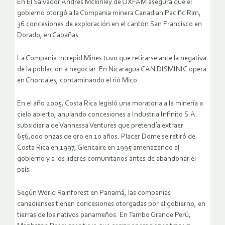
En El Salvador Andres Mckinley de OXFAM asegura que el
gobierno otorgó a la Compania minera Canadian Pacific Rim,
36 concesiones de exploración en el cantón San Francisco en
Dorado, en Cabañas.
La Compania Intrepid Mines tuvo que retirarse ante la negativa
de la población a negociar. En Nicaragua CAN DISMINIC opera
en Chontales, contaminando el rió Mico.
En el año 2005, Costa Rica legisló una moratoria a la minería a
cielo abierto, anulando concesiones a Industria Infinito S.A.
subsidiaria de Vannessa Ventures que pretendía extraer
656,000 onzas de oro en 10 años. Placer Dome se retiró de
Costa Rica en 1997, Glencaire en 1995 amenazando al
gobierno y a los lideres comunitarios antes de abandonar el
país.
Según World Rainforest en Panamá, las companias
canadienses tienen concesiones otorgadas por el gobierno, en
tierras de los nativos panameños. En Tambo Grande Perú,