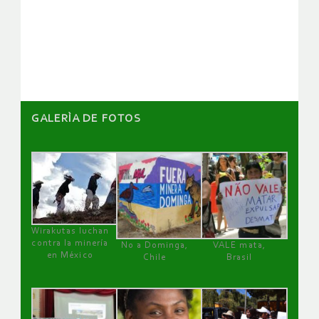
de
artículos
GALERÌA DE FOTOS
Wirakutas luchan
contra la minería
No a Dominga,
VALE mata,
en México
Chile
Brasil