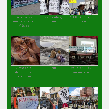
Defensoras
Las Bambas,
PUEBLA, Pue, 27
amenazadas en
Perú
Enero
México
Amazonía
Perú
Valle del Elqui
defiende su
sin minería.
territorio