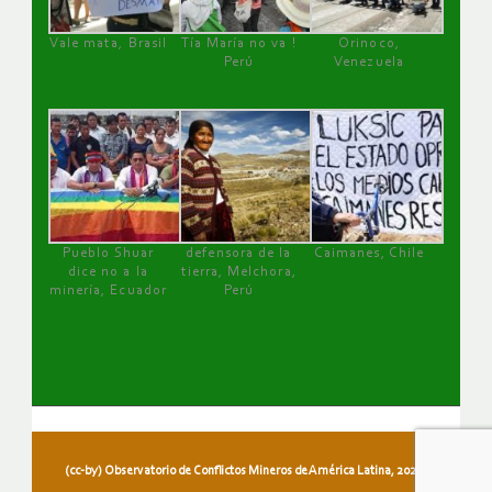
Vale mata, Brasil
Tía María no va !
Orinoco,
Perú
Venezuela
Pueblo Shuar
defensora de la
Caimanes, Chile
dice no a la
tierra, Melchora,
minería, Ecuador
Perú
(cc-by) Observatorio de Conflictos Mineros de América Latina, 2026