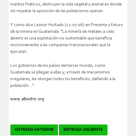
mantos friaticos, destruyen la vida vegetal y animal en donde
sin respetar la oposición de las poblaciones operan.
Y como dice Leonor Hurtado (12-07-06) en Presente y futuro
de la minera en Guatemala: "La minería de metales a cielo
abierto es una explotación no sustentable que beneficia
exclusivamente a las companias transnacionales que la
ejecutan.
Los gobiernos de los países del tercer mundo, como
Guatemala se pliegan a ellas y, a través de mecanismos
irregulares, les otorgan todos los beneficios, dañando a la
población…".
www.albedrio.org
Navegador
ENTRADA ANTERIOR
ENTRADA SIGUIENTE