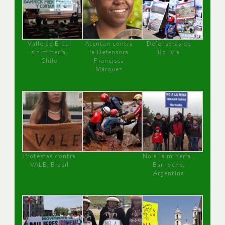
Valle de Elqui
Atentan contra
Defensoras de
sin minería.
la Defensora
Bolivia
Chile
Francisca
Márquez
Protestas contra
No a la minería ,
VALE, Brasil
Bariloche,
Argentina