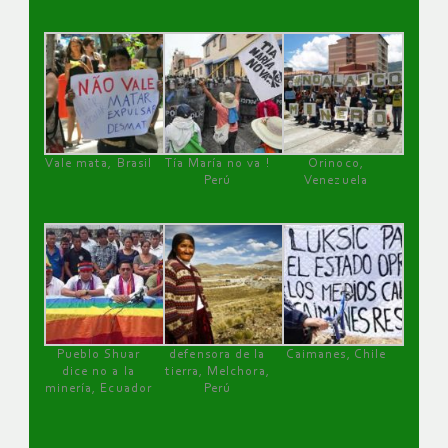
Vale mata, Brasil
Tía María no va !
Orinoco,
Perú
Venezuela
Pueblo Shuar
defensora de la
Caimanes, Chile
dice no a la
tierra, Melchora,
minería, Ecuador
Perú