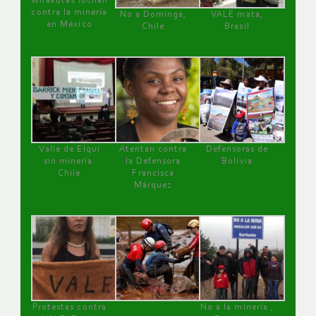
Wirakutas luchan
contra la minería
No a Dominga,
VALE mata,
en México
Chile
Brasil
Valle de Elqui
Atentan contra
Defensoras de
sin minería.
la Defensora
Bolivia
Chile
Francisca
Márquez
Protestas contra
No a la minería ,