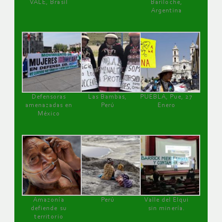
VALE, Brasil
Bariloche,
Argentina
Defensoras
Las Bambas,
PUEBLA, Pue, 27
amenazadas en
Perú
Enero
México
Amazonía
Perú
Valle del Elqui
defiende su
sin minería.
territorio