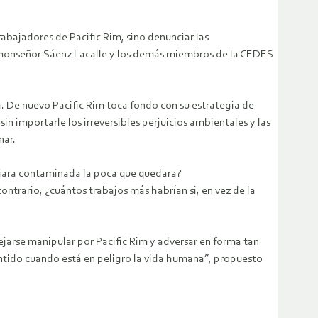
rabajadores de Pacific Rim, sino denunciar las
e monseñor Sáenz Lacalle y los demás miembros de la CEDES
ca. De nuevo Pacific Rim toca fondo con su estrategia de
in importarle los irreversibles perjuicios ambientales y las
nar.
dejara contaminada la poca que quedara?
contrario, ¿cuántos trabajos más habrían si, en vez de la
ejarse manipular por Pacific Rim y adversar en forma tan
sentido cuando está en peligro la vida humana”, propuesto