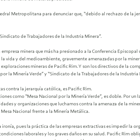
dral Metropolitana para denunciar que, “debido al rechazo de la jera
Sindicato de Trabajadores de la Industria Minera”.
 la empresa minera que más ha presionado a la Conferencia Episcopa
 de la vida y del medioambiente, gravemente amenazadas por la miner
s exploraciones mineras de Pacific Rim.
Y son los directivos de la c
or la Minería Verde” y “Sindicato de la Trabajadores de la Industria
as contra la jerarquía católica, es Pacific Rim.
ones como “Mesa Nacional por la Minería Verde”, es doble. Por un l
idades y organizaciones que luchamos contra la amenaza de la minería 
Mesa Nacional frente a la Minería Metálica.
 ironía, pues la práctica de las empresas extractivas es impedir la or
condiciones laborales y los graves daños en su salud. Pacific Rim ob