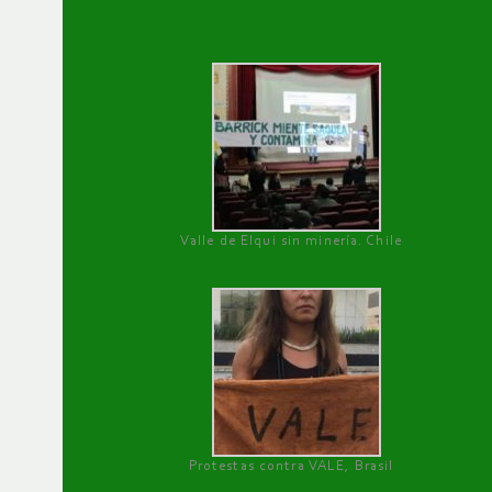
Valle de Elqui sin minería. Chile
Protestas contra VALE, Brasil