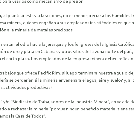
ino para usarlos como mecanismo de presión.
a, al plantear estas aclaraciones, no es menospreciar a los humildes t
mpresa minera, quienes engañan a sus empleados insistiéndoles en qu
ción a la minería de metales preciosos.
ntan el odio hacia la jerarquía y los feligreses de la Iglesia Católi
n de oro y plata en Cabañas y otros sitios de la zona norte del país, s
n el corto plazo. Los empleados de la empresa minera deben reflexio
 trabajos que ofrece Pacific Rim, si luego terminara nuestra agua o 
ía se perderían si la minería envenenara el agua, aire y suelo? y, al 
as actividades productivas?
” y/o “Sindicato de Trabajadores de la Industria Minera”, en vez de d
amado a rechazar la minería “porque ningún beneficio material tiene 
emos la Casa de Todos”.