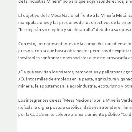
de la Industria Minera” no para que exijan sus derechos, s
El objetivo de la Mesa Nacional frente a la Minería Metálic
manipulaciones y las presiones de los directivos de la e
“les dejarán sin empleo y sin desarrollo” debido a su oposi
Con esto, los representantes de la compañía canadiense fome
presión, con la que busca obtener los permisos de explotació
inevitables confrontaciones sociales que esto provocaría e
¿De qué servirían los míseros, temporales y peligrosos 450
¿Cuántos miles de empleos en la pesca, agricultura y ganader
minería, le apostamos a la agroindustria, ecoturismo y otr
Los integrantes de esa “Mesa Nacional por la Minería Verde
ridícula la digna postura católica, deberían atender el ll
por la CEDES en su célebre pronunciamiento público “Cuid