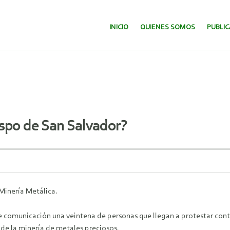
SALTAR AL CONTENIDO.
INICIO
QUIENES SOMOS
PUBLI
ispo de San Salvador?
Minería Metálica.
de comunicación una veintena de personas que llegan a protestar co
 de la minería de metales preciosos.