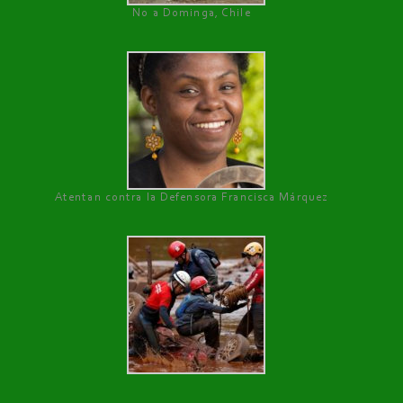
No a Dominga, Chile
Atentan contra la Defensora Francisca Márquez