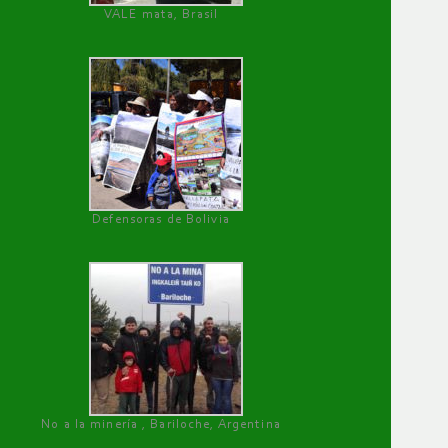
VALE mata, Brasil
Defensoras de Bolivia
No a la minería , Bariloche, Argentina