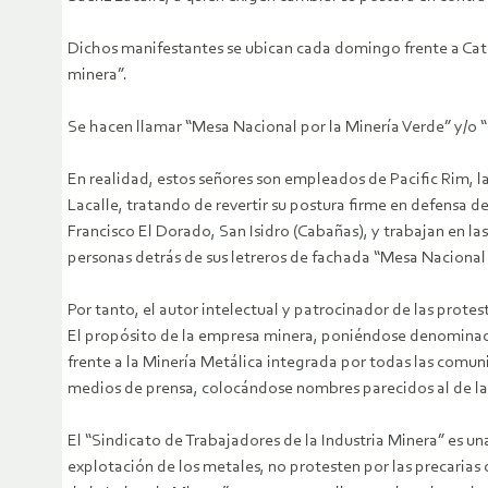
Dichos manifestantes se ubican cada domingo frente a Cate
minera”.
Se hacen llamar “Mesa Nacional por la Minería Verde” y/o “
En realidad, estos señores son empleados de Pacific Rim,
Lacalle, tratando de revertir su postura firme en defensa
Francisco El Dorado, San Isidro (Cabañas), y trabajan en la
personas detrás de sus letreros de fachada “Mesa Nacional p
Por tanto, el autor intelectual y patrocinador de las protest
El propósito de la empresa minera, poniéndose denominaci
frente a la Minería Metálica integrada por todas las comun
medios de prensa, colocándose nombres parecidos al de la 
El “Sindicato de Trabajadores de la Industria Minera” es una
explotación de los metales, no protesten por las precarias 