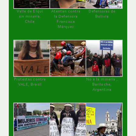
Valle de Elqui
Atentan contra
Defensoras de
sin minería.
la Defensora
Bolivia
Chile
Francisca
Márquez
Protestas contra
No a la minería ,
VALE, Brasil
Bariloche,
Argentina