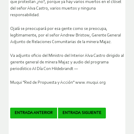
que protestan ¿no?, porque ya hay varios muertos en el clóset
del señor Alva Castro, varios muertos y ninguna
responsabilidad.
Ojalá se preocupará por esa gente como se preocupa,
legítimamente, por el señor Andrew Bristow, Gerente General
Adjunto de Relaciones Comunitarias de la minera Majaz.
Va adjunto oficio del Ministro del Interior Alva Castro dirigido al
gerente general de minera Majaz y audio del programa
periodístico Al Día Con Hildebrandt —
Muqui "Red de Propuesta y Acción" www.muqui.org
Navegador
ENTRADA ANTERIOR
ENTRADA SIGUIENTE
de