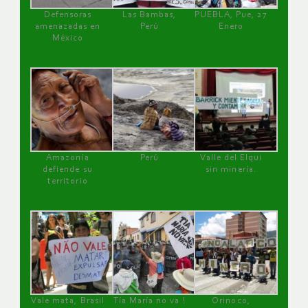
Defensoras
Las Bambas,
PUEBLA, Pue, 27
amenazadas en
Perú
Enero
México
Amazonía
Perú
Valle del Elqui
defiende su
sin minería.
territorio
Vale mata, Brasil
Tía María no va !
Orinoco,