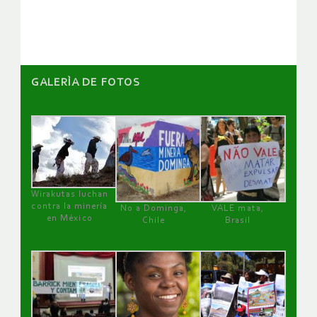
artículos
GALERÌA DE FOTOS
Wirakutas luchan
contra la minería
No a Dominga,
VALE mata,
en México
Chile
Brasil