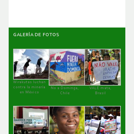
artículos
GALERÌA DE FOTOS
Wirakutas luchan
contra la minería
No a Dominga,
VALE mata,
en México
Chile
Brasil