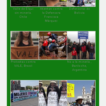
Valle de Elqui
Atentan contra
Defensoras de
sin minería.
la Defensora
Bolivia
Chile
Francisca
Márquez
Protestas contra
No a la minería ,
VALE, Brasil
Bariloche,
Argentina