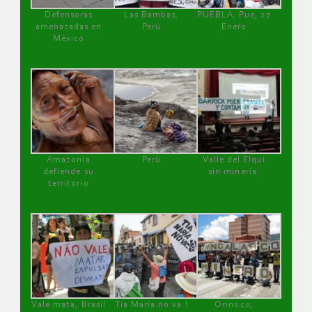
Defensoras
Las Bambas,
PUEBLA, Pue, 27
amenazadas en
Perú
Enero
México
Amazonía
Perú
Valle del Elqui
defiende su
sin minería.
territorio
Vale mata, Brasil
Tía María no va !
Orinoco,