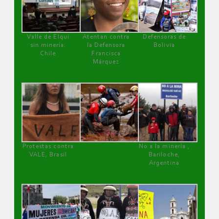
Valle de Elqui
Atentan contra
Defensoras de
sin minería.
la Defensora
Bolivia
Chile
Francisca
Márquez
Protestas contra
No a la minería ,
VALE, Brasil
Bariloche,
Argentina