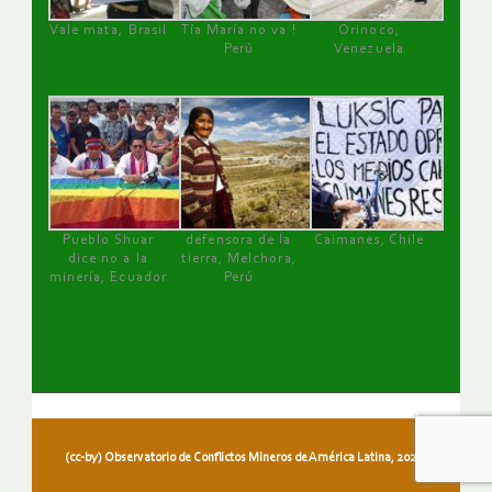
Vale mata, Brasil
Tía María no va !
Orinoco,
Perú
Venezuela
Pueblo Shuar
defensora de la
Caimanes, Chile
dice no a la
tierra, Melchora,
minería, Ecuador
Perú
(cc-by) Observatorio de Conflictos Mineros de América Latina, 2026