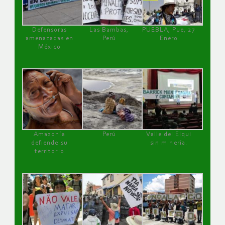
Defensoras
Las Bambas,
PUEBLA, Pue, 27
amenazadas en
Perú
Enero
México
Amazonía
Perú
Valle del Elqui
defiende su
sin minería.
territorio