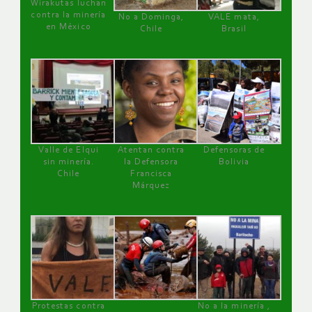
Wirakutas luchan
contra la minería
No a Dominga,
VALE mata,
en México
Chile
Brasil
Valle de Elqui
Atentan contra
Defensoras de
sin minería.
la Defensora
Bolivia
Chile
Francisca
Márquez
Protestas contra
No a la minería ,