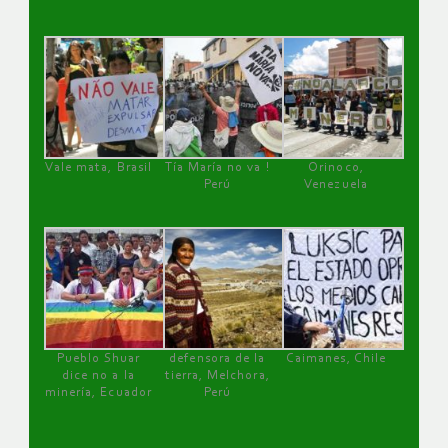
Vale mata, Brasil
Tía María no va !
Orinoco,
Perú
Venezuela
Pueblo Shuar
defensora de la
Caimanes, Chile
dice no a la
tierra, Melchora,
minería, Ecuador
Perú