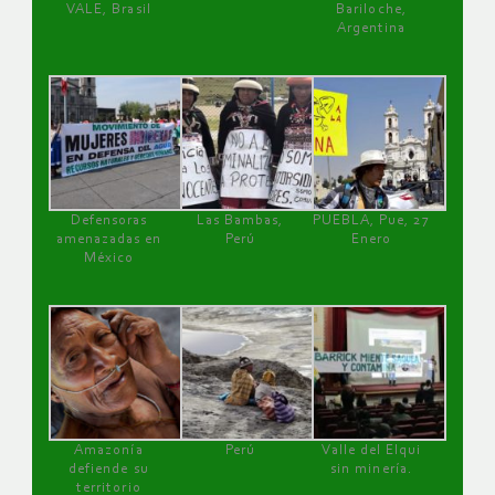
VALE, Brasil
Bariloche,
Argentina
Defensoras
Las Bambas,
PUEBLA, Pue, 27
amenazadas en
Perú
Enero
México
Amazonía
Perú
Valle del Elqui
defiende su
sin minería.
territorio