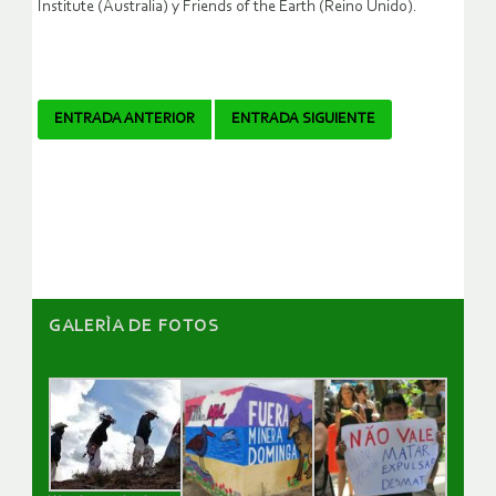
Institute (Australia) y Friends of the Earth (Reino Unido).
Navegador
ENTRADA ANTERIOR
ENTRADA SIGUIENTE
de
artículos
GALERÌA DE FOTOS