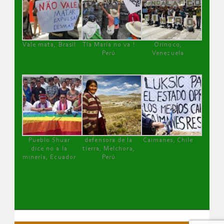
Vale mata, Brasil
Tía María no va !
Orinoco,
Perú
Venezuela
Pueblo Shuar
defensora de la
Caimanes, Chile
dice no a la
tierra, Melchora,
minería, Ecuador
Perú