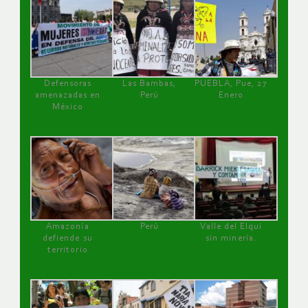
Defensoras
Las Bambas,
PUEBLA, Pue, 27
amenazadas en
Perú
Enero
México
Amazonía
Perú
Valle del Elqui
defiende su
sin minería.
territorio