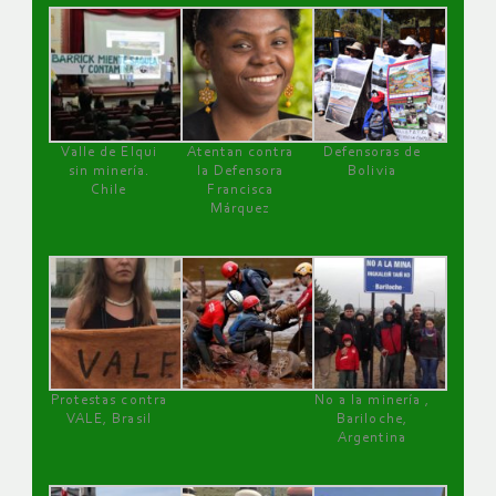
Valle de Elqui
Atentan contra
Defensoras de
sin minería.
la Defensora
Bolivia
Chile
Francisca
Márquez
Protestas contra
No a la minería ,
VALE, Brasil
Bariloche,
Argentina