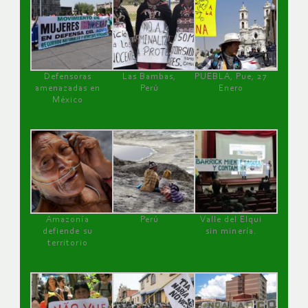
Defensoras
Las Bambas,
PUEBLA, Pue, 27
amenazadas en
Perú
Enero
México
Amazonía
Perú
Valle del Elqui
defiende su
sin minería.
territorio