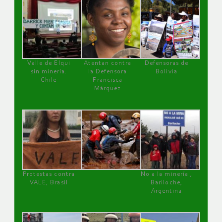
Valle de Elqui
Atentan contra
Defensoras de
sin minería.
la Defensora
Bolivia
Chile
Francisca
Márquez
Protestas contra
No a la minería ,
VALE, Brasil
Bariloche,
Argentina