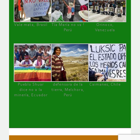
Vale mata, Brasil
Tía María no va !
Orinoco,
Perú
Venezuela
Pueblo Shuar
defensora de la
Caimanes, Chile
dice no a la
tierra, Melchora,
minería, Ecuador
Perú