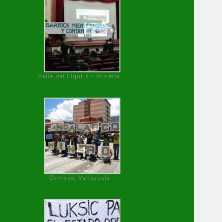
Valle del Elqui sin minería.
Orinoco, Venezuela