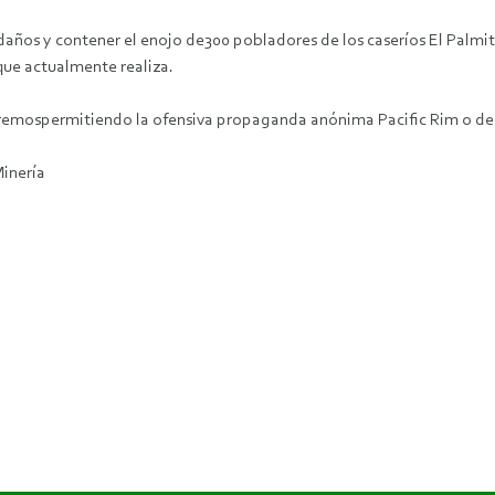
s daños y contener el enojo de300 pobladores de los caseríos El Palmi
que actualmente realiza.
iremospermitiendo la ofensiva propaganda anónima Pacific Rim o de
inería