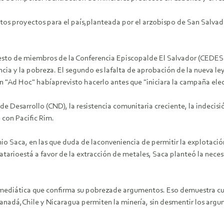
stos proyectos para el país,planteada por el arzobispo de San Salva
resto de miembros de la Conferencia Episcopalde El Salvador (CEDES)
cia y la pobreza.
El segundo es lafalta de aprobación de la nueva le
"Ad Hoc" habíaprevisto hacerlo antes que "iniciara la campaña elec
de Desarrollo (CND), la resistencia comunitaria creciente, la indecisi
 con Pacific Rim.
onio Saca, en las que duda de laconveniencia de permitir la explota
tarioestá a favor de la extracción de metales, Saca planteó la nece
 mediática que confirma su pobrezade argumentos. Eso demuestra cu
Canadá,Chile y Nicaragua permiten la minería, sin desmentir los arg