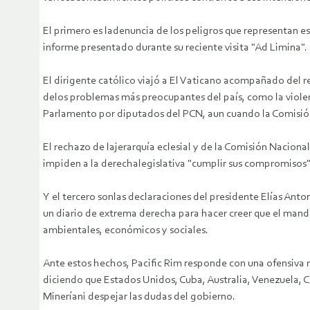
El primero es ladenuncia de los peligros que representan e
informe presentado durante su reciente visita "Ad Limina".
El dirigente católico viajó a El Vaticano acompañado del 
delos problemas más preocupantes del país, como la violen
Parlamento por diputados del PCN, aun cuando la Comisión 
El rechazo de lajerarquía eclesial y de la Comisión Nacional
impiden a la derechalegislativa "cumplir sus compromisos"
Y el tercero sonlas declaraciones del presidente Elías Ant
un diario de extrema derecha para hacer creer que el manda
ambientales, económicos y sociales.
Ante estos hechos, Pacific Rim responde con una ofensiva
diciendo que Estados Unidos, Cuba, Australia, Venezuela, 
Mineríani despejar las dudas del gobierno.