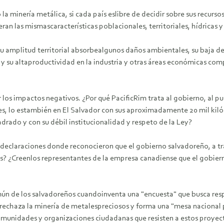
a minería metálica, si cada país eslibre de decidir sobre sus recurso
an las mismascaracterísticas poblacionales, territoriales, hídricas 
 su amplitud territorial absorbealgunos daños ambientales, su baja
 y su altaproductividad en la industria y otras áreas económicas com
r los impactos negativos. ¿Por qué PacificRim trata al gobierno, al p
aíses, lo estambién en El Salvador con sus aproximadamente 20 mil k
rado y con su débil institucionalidad y respeto de la Ley?
s declaraciones donde reconocieron que el gobierno salvadoreño, a 
s? ¿Creenlos representantes de la empresa canadiense que el gobierno
omún de los salvadoreños cuandoinventa una "encuesta" que busca res
echaza la minería de metalespreciosos y forma una "mesa nacional po
 comunidades y organizaciones ciudadanas que resisten a estos proyec