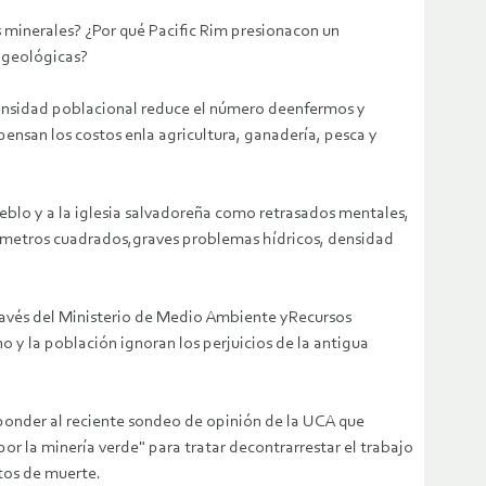
s minerales? ¿Por qué Pacific Rim presionacon un
y geológicas?
 densidad poblacional reduce el número deenfermos y
pensan los costos enla agricultura, ganadería, pesca y
ueblo y a la iglesia salvadoreña como retrasados mentales,
ilómetros cuadrados,graves problemas hídricos, densidad
través del Ministerio de Medio Ambiente yRecursos
 y la población ignoran los perjuicios de la antigua
ponder al reciente sondeo de opinión de la UCA que
r la minería verde" para tratar decontrarrestar el trabajo
tos de muerte.