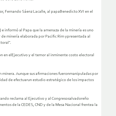
dor, Fernando Sáenz Lacalle, al papaBenedicto XVI en el
 e informó al Papa que la amenaza de la minería es uno
y de minería elaborada por Pacific Rim ypresentada al
toral".
ón en elEjecutivo y el temor al inminente costo electoral
ción minera. Aunque sus afirmaciones fueronmanipuladas por
sidad de efectuarun estudio estratégico de los impactos
ando reclama al Ejecutivo y al Congresosalvadoreño
umentos de la CEDES, CND y de la Mesa Nacional frentea la