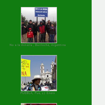
No a la minería , Bariloche, Argentina
PUEBLA, Pue, 27 Enero