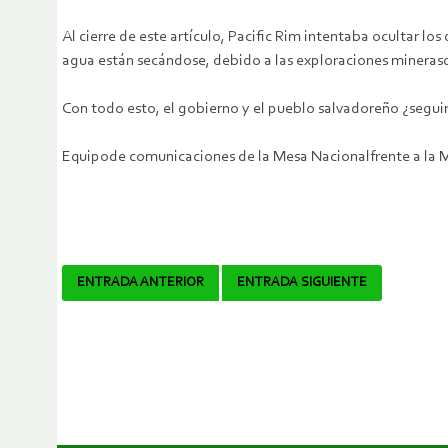
Al cierre de este artículo, Pacific Rim intentaba ocultar lo
agua están secándose, debido a las exploraciones mineras
Con todo esto, el gobierno y el pueblo salvadoreño ¿segu
Equipode comunicaciones de la Mesa Nacionalfrente a la M
Navegador
ENTRADA ANTERIOR
ENTRADA SIGUIENTE
de
artículos