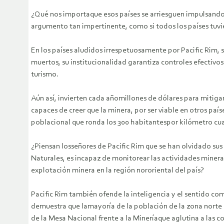
¿Qué nos importaque esos países se arriesguen impulsando l
argumento tan impertinente, como si todos los países tuvier
En los países aludidos irrespetuosamente por Pacific Rim,
muertos, su institucionalidad garantiza controles efectivos
turismo.
Aún así, invierten cada añomillones de dólares para mitiga
capaces de creer que la minera, por ser viable en otros p
poblacional que ronda los 300 habitantespor kilómetro cuad
¿Piensan losseñores de Pacific Rim que se han olvidado su
Naturales, es incapaz de monitorear las actividades minera
explotación minera en la región nororiental del país?
Pacific Rim también ofende la inteligencia y el sentido c
demuestra que lamayoría de la población de la zona norte r
de la Mesa Nacional frente a la Mineríaque aglutina a las