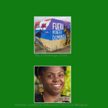
No a Dominga, Chile
Atentan contra la Defensora Francisca Márquez