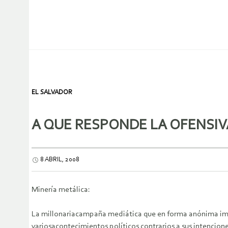
EL SALVADOR
A QUE RESPONDE LA OFENSIVA
8 ABRIL, 2008
Minería metálica:
La millonariacampaña mediática que en forma anónima imp
variosacontecimientos políticos contrarios a sus intencione