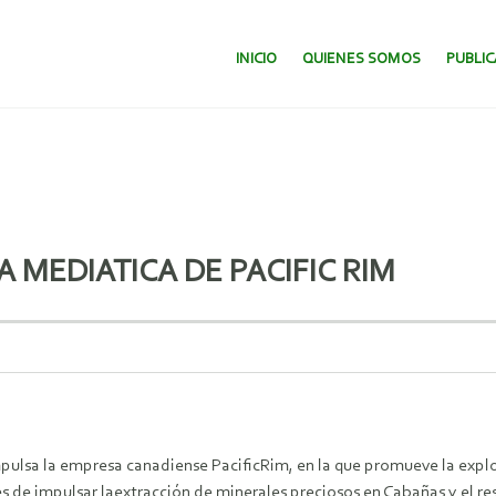
SALTAR AL CONTENIDO.
INICIO
QUIENES SOMOS
PUBLI
 MEDIATICA DE PACIFIC RIM
ulsa la empresa canadiense PacificRim, en la que promueve la exp
s de impulsar laextracción de minerales preciosos en Cabañas y el res