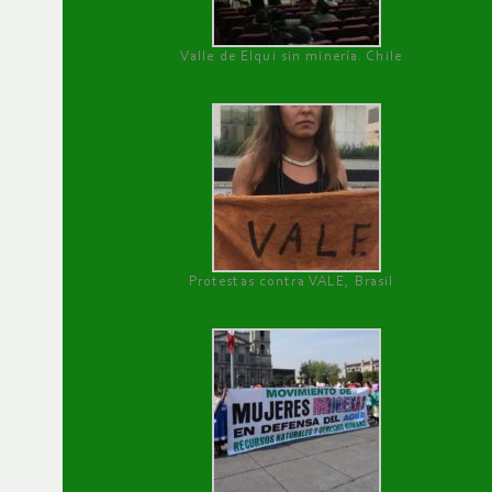
Valle de Elqui sin minería. Chile
Protestas contra VALE, Brasil