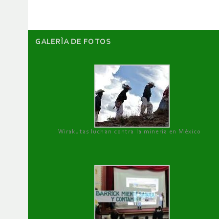
GALERÌA DE FOTOS
Wirakutas luchan contra la minería en México