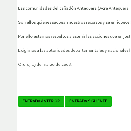
Las comunidades del cañadón Antequera (Acre Antequera, T
Son ellos quienes saquean nuestros recursos y se enriquecen
Por ello estamos resueltos a asumir las acciones que en jus
Exigimos a las autoridades departamentales y nacionales ha
Oruro, 13 de marzo de 2008.
Navegador
ENTRADA ANTERIOR
ENTRADA SIGUIENTE
de
artículos