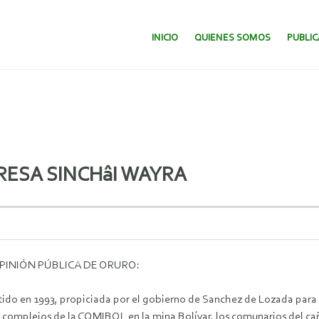
SALTAR AL CONTENIDO.
INICIO
QUIENES SOMOS
PUBLI
ESA SINCHâI WAYRA
INIÓN PÚBLICA DE ORURO:
tido en 1993, propiciada por el gobierno de Sanchez de Lozada para
complejos de la COMIBOL en la mina Bolívar, los comunarios del ca