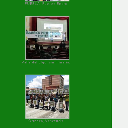
PUEBLA, Pue, 27 Enero
Valle del Elqui sin minería.
Orinoco, Venezuela