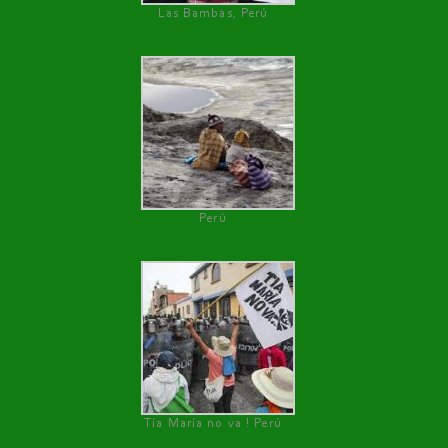
Las Bambas, Perú
Perú
Tía María no va ! Perú