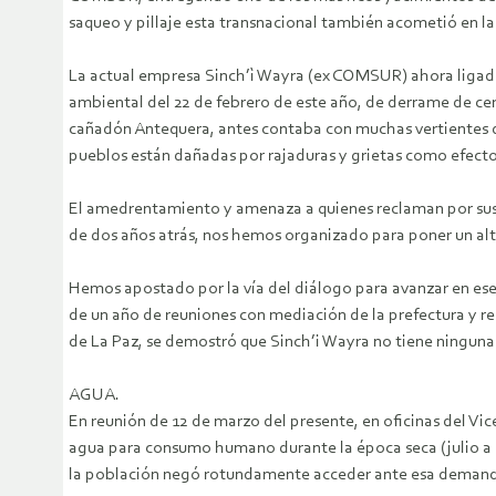
saqueo y pillaje esta transnacional también acometió en l
La actual empresa Sinch’ì Wayra (ex COMSUR) ahora ligado
ambiental del 22 de febrero de este año, de derrame de cer
cañadón Antequera, antes contaba con muchas vertientes de
pueblos están dañadas por rajaduras y grietas como efecto
El amedrentamiento y amenaza a quienes reclaman por sus d
de dos años atrás, nos hemos organizado para poner un al
Hemos apostado por la vía del diálogo para avanzar en ese 
de un año de reuniones con mediación de la prefectura y 
de La Paz, se demostró que Sinch’i Wayra no tiene ningun
AGUA.
En reunión de 12 de marzo del presente, en oficinas del V
agua para consumo humano durante la época seca (julio a 
la población negó rotundamente acceder ante esa deman