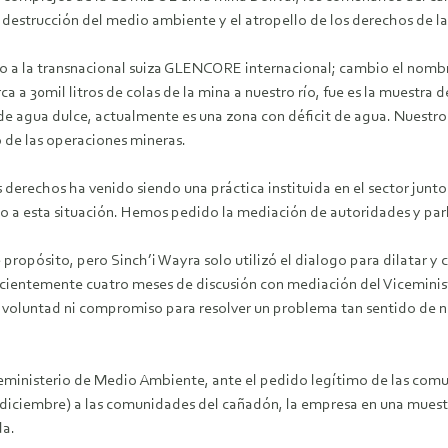
a destrucción del medio ambiente y el atropello de los derechos de 
 a la transnacional suiza GLENCORE internacional; cambio el nombre
ca a 30mil litros de colas de la mina a nuestro río, fue es la muest
 agua dulce, actualmente es una zona con déficit de agua. Nuestros 
 de las operaciones mineras.
erechos ha venido siendo una práctica instituida en el sector junto
to a esta situación. Hemos pedido la mediación de autoridades y pa
propósito, pero Sinch’i Wayra solo utilizó el dialogo para dilatar 
recientemente cuatro meses de discusión con mediación del Viceminis
a voluntad ni compromiso para resolver un problema tan sentido de 
iceministerio de Medio Ambiente, ante el pedido legítimo de las co
diciembre) a las comunidades del cañadón, la empresa en una muestr
da.