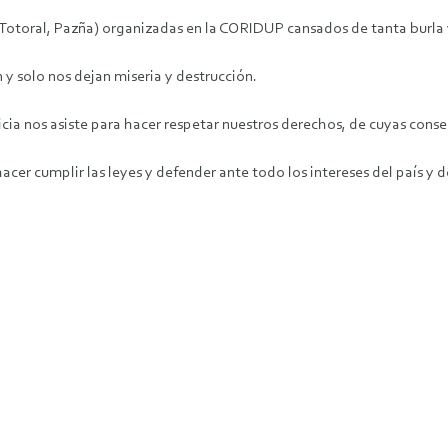
otoral, Pazña) organizadas en la CORIDUP cansados de tanta burla 
 y solo nos dejan miseria y destrucción.
ticia nos asiste para hacer respetar nuestros derechos, de cuyas cons
cer cumplir las leyes y defender ante todo los intereses del país y 