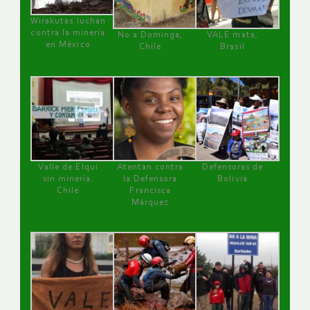
Wirakutas luchan
contra la minería
No a Dominga,
VALE mata,
en México
Chile
Brasil
Valle de Elqui
Atentan contra
Defensoras de
sin minería.
la Defensora
Bolivia
Chile
Francisca
Márquez