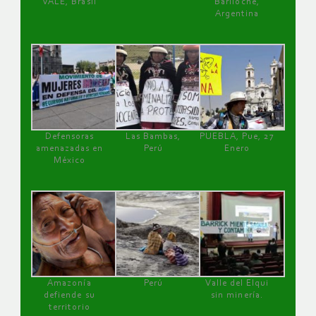
VALE, Brasil
Bariloche,
Argentina
Defensoras
Las Bambas,
PUEBLA, Pue, 27
amenazadas en
Perú
Enero
México
Amazonía
Perú
Valle del Elqui
defiende su
sin minería.
territorio