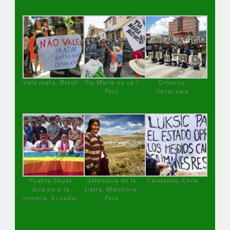
Vale mata, Brasil
Tía María no va !
Orinoco,
Perú
Venezuela
Pueblo Shuar
defensora de la
Caimanes, Chile
dice no a la
tierra, Melchora,
minería, Ecuador
Perú