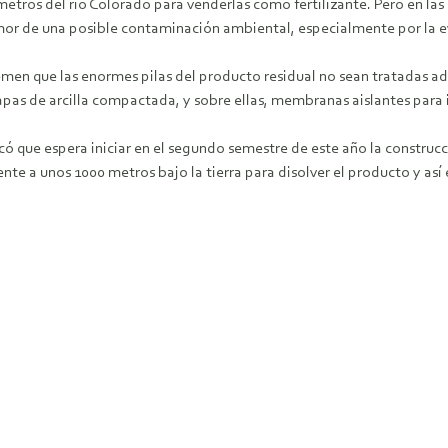
etros del río Colorado para venderlas como fertilizante. Pero en las
or de una posible contaminación ambiental, especialmente por la eve
men que las enormes pilas del producto residual no sean tratadas ad
as de arcilla compactada, y sobre ellas, membranas aislantes para impe
nicó que espera iniciar en el segundo semestre de este año la constru
ente a unos 1000 metros bajo la tierra para disolver el producto y así 