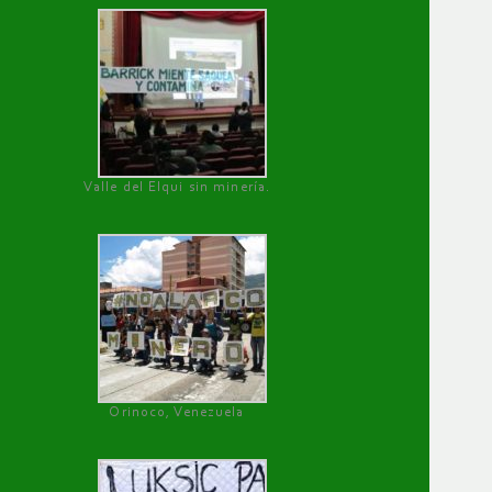
Valle del Elqui sin minería.
Orinoco, Venezuela