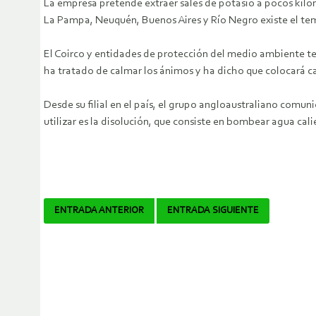
La empresa pretende extraer sales de potasio a pocos kilóm
La Pampa, Neuquén, Buenos Aires y Río Negro existe el tem
El Coirco y entidades de protección del medio ambiente te
ha tratado de calmar los ánimos y ha dicho que colocará cap
Desde su filial en el país, el grupo angloaustraliano comu
utilizar es la disolución, que consiste en bombear agua cali
Navegador
ENTRADA ANTERIOR
ENTRADA SIGUIENTE
de
artículos