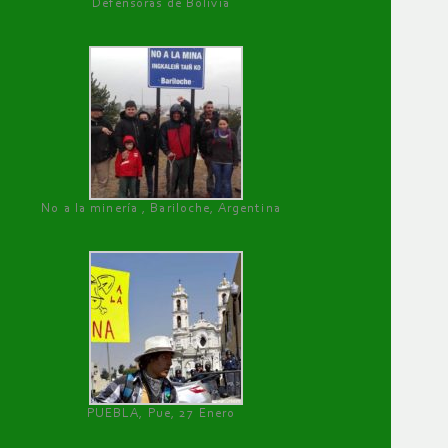
Defensoras de Bolivia
No a la minería , Bariloche, Argentina
PUEBLA, Pue, 27 Enero