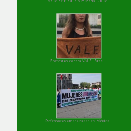
Valle de Elqui sin minería. Chile
Protestas contra VALE, Brasil
Defensoras amenazadas en México