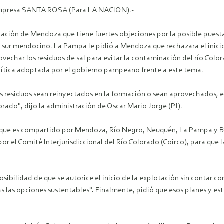
n impresa SANTA ROSA (Para LA NACION).-
ación de Mendoza que tiene fuertes objeciones por la posible pues
l sur mendocino. La Pampa le pidió a Mendoza que rechazara el inici
ovechar los residuos de sal para evitar la contaminación del río Colo
olítica adoptada por el gobierno pampeano frente a este tema.
os residuos sean reinyectados en la formación o sean aprovechados
ado", dijo la administración de Oscar Mario Jorge (PJ).
agua que es compartido por Mendoza, Río Negro, Neuquén, La Pampa y
r el Comité Interjurisdiccional del Río Colorado (Coirco), para que l
sibilidad de que se autorice el inicio de la explotación sin contar con
as opciones sustentables". Finalmente, pidió que esos planes y es