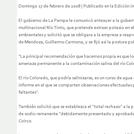
Domingo 17 de febrero de 2008 | Publicado en la Edició
El gobierno de La Pampa le comunicó anteayer a la gobern
multinacional Río Tinto, que pretende extraer potasio en e
ambientales y solicitó que se obligara a la empresa a reapr
de Mendoza, Guillermo Carmona, y se fijó así la postura p
"La principal recomendación que hacemos propia es que l
amenaza permanente a la contaminación salina del río Color
El río Colorado, que podría salinizarse, es un curso de 
informe en el que se comparten observaciones efectuadas po
faltantes".
También solicitó que se establezca el "total rechazo" a la po
de sodio remanente "debidamente presentado y aprobadas l
Coirco.