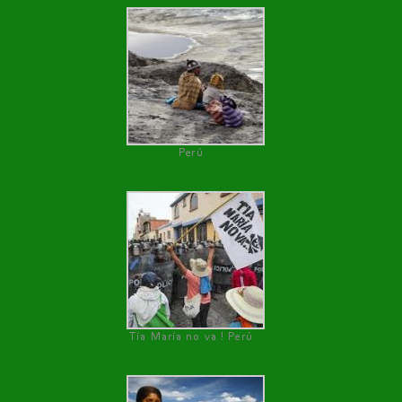
Perú
Tía María no va ! Perú