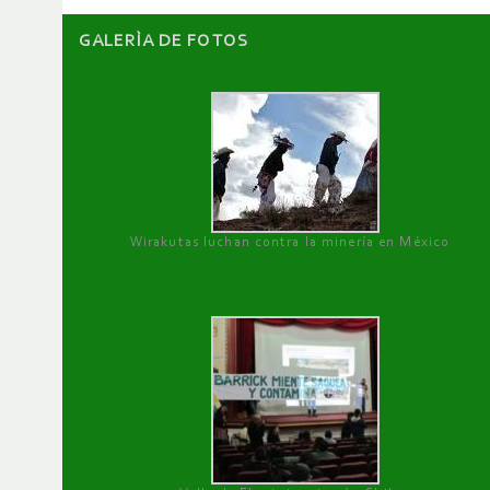
GALERÌA DE FOTOS
Wirakutas luchan contra la minería en México