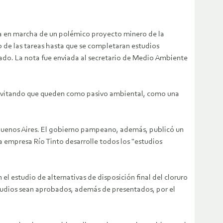
ta en marcha de un polémico proyecto minero de la
o de las tareas hasta que se completaran estudios
rado.
La nota fue enviada al secretario de Medio Ambiente
, evitando que queden como pasivo ambiental, como una
 Buenos Aires. El gobierno pampeano, además, publicó un
a empresa Río Tinto desarrolle todos los "estudios
 el estudio de alternativas de disposición final del cloruro
tudios sean aprobados, además de presentados, por el