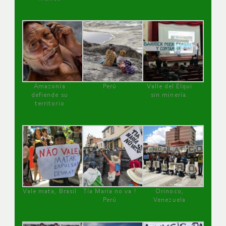
Amazonía
Perú
Valle del Elqui
defiende su
sin minería.
territorio
Vale mata, Brasil
Tía María no va !
Orinoco,
Perú
Venezuela