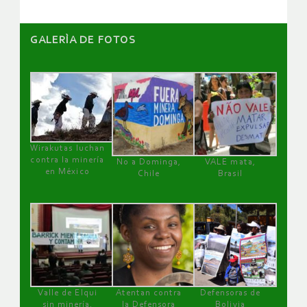
GALERÌA DE FOTOS
Wirakutas luchan
contra la minería
No a Dominga,
VALE mata,
en México
Chile
Brasil
Valle de Elqui
Atentan contra
Defensoras de
sin minería.
la Defensora
Bolivia