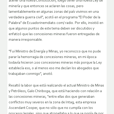
atener una nueva Constitución, luego tener una nueva Ley de
minería y que entonces se aclaren las cosas, pero
lamentablemente en algunas zonas del país vivimos en una
verdadera guerra civil", acotó en el programa "El Poder de la
Palabra" de Ecuadorinemdiato.com/ radio.
Por ello, insistió en
que algunos puntos de este tema deben ser discutidos y
enfatizó que las concesiones mineras fueron entregadas de
manera irresponsable.
"Fui Ministro de Energía y Minas, yo reconozco que no pude
parar la hemorragia de concesiones mineras; en mi época
todavía hicieron 200 concesiones mineras más porque la Ley
establecía eso, o al menos eso me decían los abogados que
trabajaban conmigo", anotó.
Resaltó la labor que está realizando el actual Ministro de Minas
y Petróleos, Galo Chiriboga, que está haciendo con relación a
las concesiones mineras, "entre ellas dos que generaban
conflictos muy severos en la zona de Intag, esta empresa
Ascendant Cooper, que no sólo que no cumplía con los
procesos legales, sino que atropellaba a lo que se ponía de por