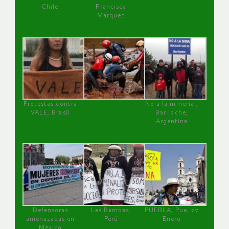
Chile
Francisca
Márquez
Protestas contra
No a la minería ,
VALE, Brasil
Bariloche,
Argentina
Defensoras
Las Bambas,
PUEBLA, Pue, 27
amenazadas en
Perú
Enero
México