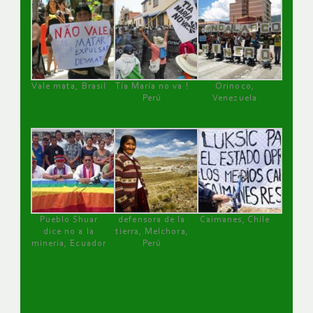
Vale mata, Brasil
Tía María no va !
Orinoco,
Perú
Venezuela
Pueblo Shuar
defensora de la
Caimanes, Chile
dice no a la
tierra, Melchora,
minería, Ecuador
Perú