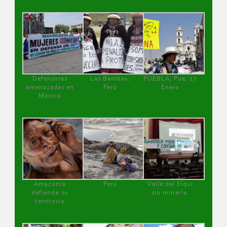
Defensoras
Las Bambas,
PUEBLA, Pue, 27
amenazadas en
Perú
Enero
México
Amazonía
Perú
Valle del Elqui
defiende su
sin minería.
territorio