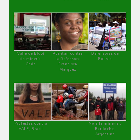
Valle de Elqui
Atentan contra
Defensoras de
sin minería.
la Defensora
Bolivia
Chile
Francisca
Márquez
Protestas contra
No a la minería ,
VALE, Brasil
Bariloche,
Argentina