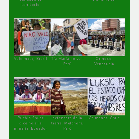
territorio
Vale mata, Brasil
Tía María no va !
Orinoco,
Perú
Venezuela
Pueblo Shuar
defensora de la
Caimanes, Chile
dice no a la
tierra, Melchora,
minería, Ecuador
Perú