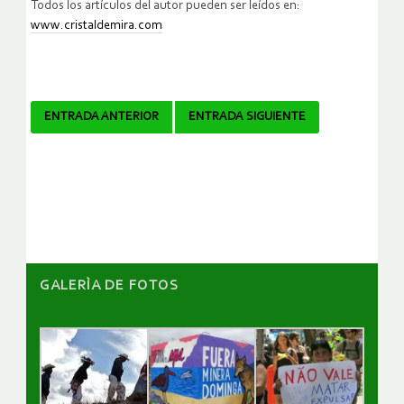
Todos los artículos del autor pueden ser leídos en:
www.cristaldemira.com
Navegador
ENTRADA ANTERIOR
ENTRADA SIGUIENTE
de
artículos
GALERÌA DE FOTOS