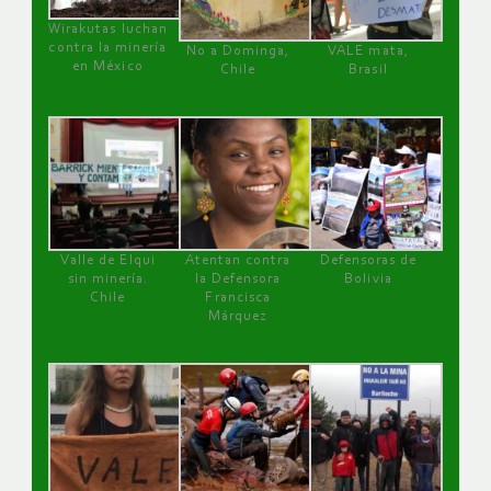
Wirakutas luchan
contra la minería
No a Dominga,
VALE mata,
en México
Chile
Brasil
Valle de Elqui
Atentan contra
Defensoras de
sin minería.
la Defensora
Bolivia
Chile
Francisca
Márquez