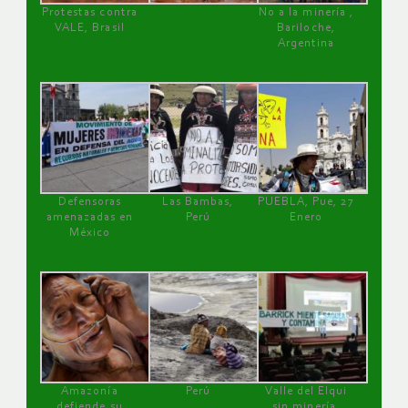
Protestas contra
No a la minería ,
VALE, Brasil
Bariloche,
Argentina
Defensoras
Las Bambas,
PUEBLA, Pue, 27
amenazadas en
Perú
Enero
México
Amazonía
Perú
Valle del Elqui
defiende su
sin minería.