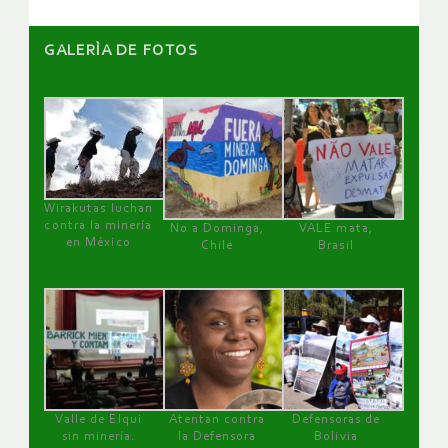
GALERÌA DE FOTOS
Wirakutas luchan
contra la minería
No a Dominga,
VALE mata,
en México
Chile
Brasil
Valle de Elqui
Atentan contra
Defensoras de
sin minería.
la Defensora
Bolivia