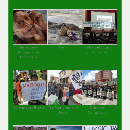
Amazonía
Perú
Valle del Elqui
defiende su
sin minería.
territorio
Vale mata, Brasil
Tía María no va !
Orinoco,
Perú
Venezuela