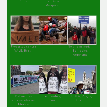
Chile
Francisca
Márquez
Protestas contra
No a la minería ,
VALE, Brasil
Bariloche,
Argentina
Defensoras
Las Bambas,
PUEBLA, Pue, 27
amenazadas en
Perú
Enero
México