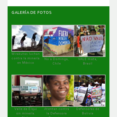
GALERÌA DE FOTOS
Wirakutas luchan
contra la minería
No a Dominga,
VALE mata,
en México
Chile
Brasil
Valle de Elqui
Atentan contra
Defensoras de
sin minería.
la Defensora
Bolivia