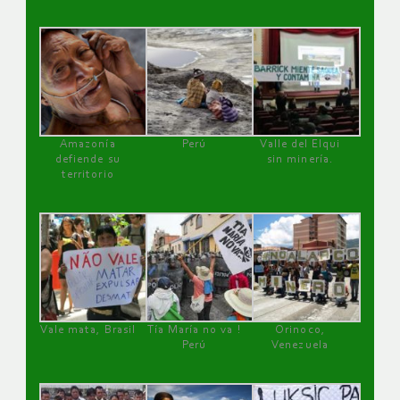
Amazonía
Perú
Valle del Elqui
defiende su
sin minería.
territorio
Vale mata, Brasil
Tía María no va !
Orinoco,
Perú
Venezuela