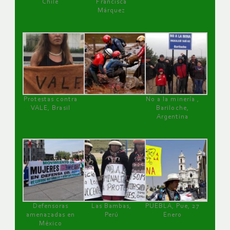
Chile
Francisca
Márquez
Protestas contra
No a la minería ,
VALE, Brasil
Bariloche,
Argentina
Defensoras
Las Bambas,
PUEBLA, Pue, 27
amenazadas en
Perú
Enero
México