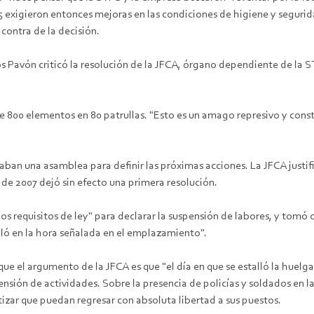
5 exigieron entonces mejoras en las condiciones de higiene y seguri
contra de la decisión.
s Pavón criticó la resolución de la JFCA, órgano dependiente de la STP
800 elementos en 80 patrullas. "Esto es un amago represivo y constit
ban una asamblea para definir las próximas acciones. La JFCA justificó
 de 2007 dejó sin efecto una primera resolución.
los requisitos de ley" para declarar la suspensión de labores, y tomó
alló en la hora señalada en el emplazamiento".
ue el argumento de la JFCA es que "el día en que se estalló la huelg
uspensión de actividades. Sobre la presencia de policías y soldados e
ntizar que puedan regresar con absoluta libertad a sus puestos.