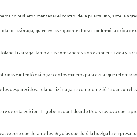
neros no pudieron mantener el control de la puerta uno, ante la agr
ano Lizárraga, quien en las siguientes horas confirmó la caída de un
Tolano Lizárraga llamó a sus compañeros a no exponer su vida y a reuni
ficinas e intentó diálogar con los mineros para evitar que retomaran
e los desparecidos, Tolano Lizárraga se comprometió "a dar con el 
erre de esta edición. El gobernador Eduardo Bours sostuvo que la pres
, expuso que durante los 165 días que duró la huelga la empresa tuv