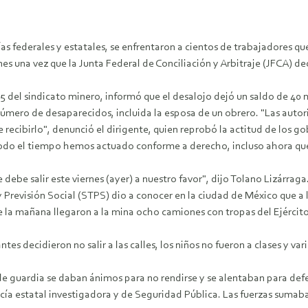
as federales y estatales, se enfrentaron a cientos de trabajadores qu
s una vez que la Junta Federal de Conciliación y Arbitraje (JFCA) dec
65 del sindicato minero, informó que el desalojo dejó un saldo de 40 
 número de desaparecidos, incluida la esposa de un obrero.
"Las autor
 recibirlo", denunció el dirigente, quien reprobó la actitud de los g
odo el tiempo hemos actuado conforme a derecho, incluso ahora que 
e salir este viernes (ayer) a nuestro favor", dijo Tolano Lizárraga.
y Previsión Social (STPS) dio a conocer en la ciudad de México que a l
e la mañana llegaron a la mina ocho camiones con tropas del Ejército 
es decidieron no salir a las calles, los niños no fueron a clases y va
s de guardia se daban ánimos para no rendirse y se alentaban para def
cía estatal investigadora y de Seguridad Pública. Las fuerzas sumaba