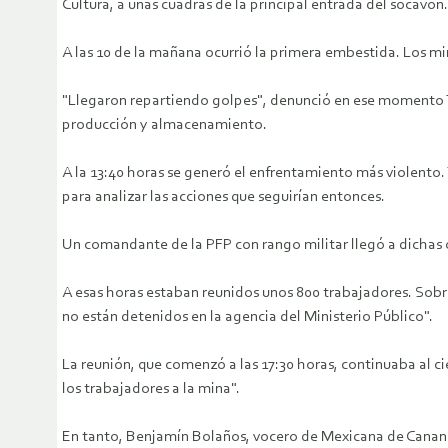
Cultura, a unas cuadras de la principal entrada del socavón.
A las 10 de la mañana ocurrió la primera embestida. Los mi
"Llegaron repartiendo golpes", denunció en ese momento Tol
producción y almacenamiento.
A la 13:40 horas se generó el enfrentamiento más violento. 
para analizar las acciones que seguirían entonces.
Un comandante de la PFP con rango militar llegó a dichas o
A esas horas estaban reunidos unos 800 trabajadores. Sobr
no están detenidos en la agencia del Ministerio Público".
La reunión, que comenzó a las 17:30 horas, continuaba al ci
los trabajadores a la mina".
En tanto, Benjamín Bolaños, vocero de Mexicana de Cananea