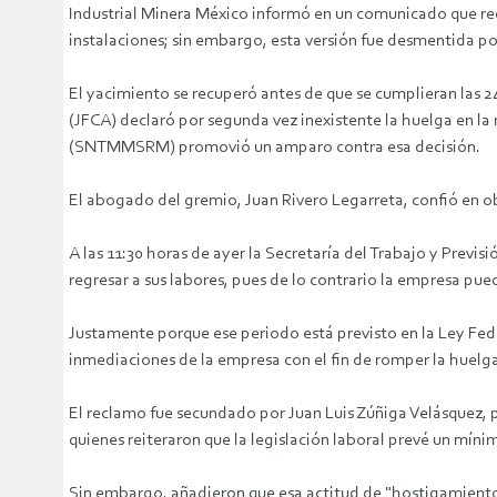
Industrial Minera México informó en un comunicado que recu
instalaciones; sin embargo, esta versión fue desmentida po
El yacimiento se recuperó antes de que se cumplieran las 2
(JFCA) declaró por segunda vez inexistente la huelga en l
(SNTMMSRM) promovió un amparo contra esa decisión.
El abogado del gremio, Juan Rivero Legarreta, confió en ob
A las 11:30 horas de ayer la Secretaría del Trabajo y Previ
regresar a sus labores, pues de lo contrario la empresa puede
Justamente porque ese periodo está previsto en la Ley Feder
inmediaciones de la empresa con el fin de romper la huelga
El reclamo fue secundado por Juan Luis Zúñiga Velásquez, pr
quienes reiteraron que la legislación laboral prevé un míni
Sin embargo, añadieron que esa actitud de "hostigamiento"