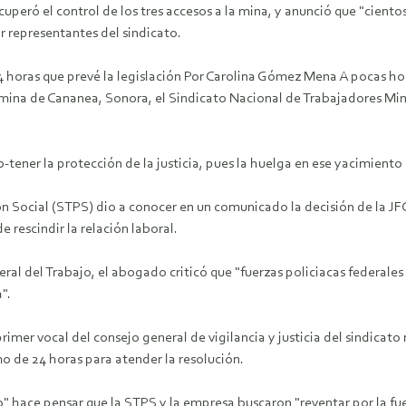
peró el control de los tres accesos a la mina, y anunció que "cientos
r representantes del sindicato.
4 horas que prevé la legislación Por Carolina Gómez Mena A pocas hora
a mina de Cananea, Sonora, el Sindicato Nacional de Trabajadores Mi
-tener la protección de la justicia, pues la huelga en ese yacimient
sión Social (STPS) dio a conocer en un comunicado la decisión de la J
 rescindir la relación laboral.
al del Trabajo, el abogado criticó que "fuerzas policiacas federales
".
imer vocal del consejo general de vigilancia y justicia del sindicato 
mo de 24 horas para atender la resolución.
 hace pensar que la STPS y la empresa buscaron "reventar por la fue