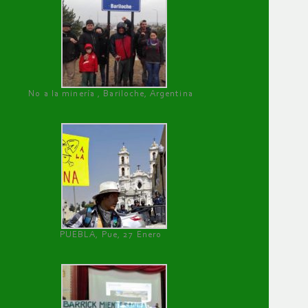
No a la minería , Bariloche, Argentina
PUEBLA, Pue, 27 Enero