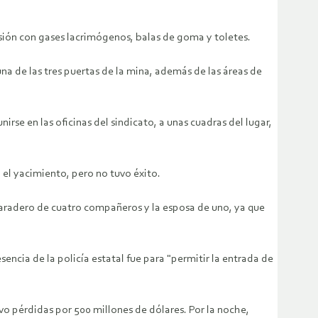
esión con gases lacrimógenos, balas de goma y toletes.
a de las tres puertas de la mina, además de las áreas de
rse en las oficinas del sindicato, a unas cuadras del lugar,
 el yacimiento, pero no tuvo éxito.
paradero de cuatro compañeros y la esposa de uno, ya que
encia de la policía estatal fue para "permitir la entrada de
o pérdidas por 500 millones de dólares. Por la noche,