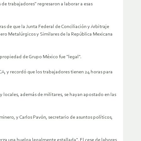
 de trabajadores" regresaron a laborar a esas
s de que la Junta Federal de Conciliación y Arbitraje
nero Metalúrgicos y Similares de la República Mexicana
o propiedad de Grupo México fue "legal".
FCA, y recordó que los trabajadores tienen 24 horas para
 y locales, además de militares, se hayan apostado en las
minero, y Carlos Pavón, secretario de asuntos políticos,
rza una huelga legalmente estallada". El cese de labores