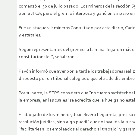
comenzó el 30 de julio pasado. Los mineros de la sección 6
por la JFCA, pero el gremio interpuso y ganó un amparo en 
Fue un ataque vil: mineros Consultado por este diario, Carlo
y estatales.
Según representantes del gremio, a la mina llegaron más de 
constitucionales", señalaron.
Pavón informó que ayer por la tarde los trabajadores realiza
dispuesto por un tribunal colegiado que el 21 de diciembre
Por su parte, la STPS consideró que "no fueron satisfechos 
la empresa, en las cuales "se acredita que la huelga no est
El abogado de los mineros, Juan Rivero Legarreta, precisó q
resolución jurídica, sino algo pueril" que no invalida la s
"facilitarles a los empleados el derecho al trabajo" y gara