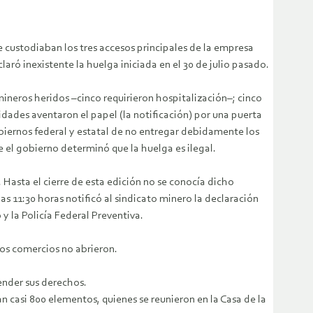
e custodiaban los tres accesos principales de la empresa
laró inexistente la huelga iniciada en el 30 de julio pasado.
mineros heridos –cinco requirieron hospitalización–; cinco
idades aventaron el papel (la notificación) por una puerta
obiernos federal y estatal de no entregar debidamente los
el gobierno determinó que la huelga es ilegal.
 Hasta el cierre de esta edición no se conocía dicho
as 11:30 horas notificó al sindicato minero la declaración
y la Policía Federal Preventiva.
rios comercios no abrieron.
ender sus derechos.
n casi 800 elementos, quienes se reunieron en la Casa de la