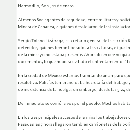
Hermosillo, Son., 11 de enero.
Al menos 800 agentes de seguridad, entre militares y policí
Minera de Cananea, a quienes desalojaron de las instalacione
Sergio Tolano Lizárraga, se-cretario general de la sección 
detenidos, quienes fueron liberados a las 17 horas, e igual
de la mina; yo no estaba presente. Ahora dicen que no quise
documentos, lo que hubiera evitado el enfrentamiento. "T
En la ciudad de México estamos tramitando un amparo que deb
resolutivo. Policías tempraneros La Secretaría del Trabajo 
de inexistencia de la huelga; sin embargo, desde las 5:24 d
De inmediato se corrió la voz por el pueblo. Muchos habitant
En los tres principales accesos de la mina los trabajadore
Pasadas las 7 horas llegaron también camionetas de la poli