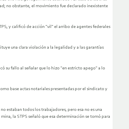
dad; no obstante, el movimiento fue declarado inexistente
S, y calificó de acción "vil" el arribo de agentes federales
uye una clara violación a la legalidad y a las garantías
 su fallo al señalar que lo hizo "en estricto apego" a lo
 como base actas notariales presentadas por el sindicato y
a no estaban todos los trabajadores, pero esa no es una
n la mina, la STPS señaló que esa determinación se tomó para