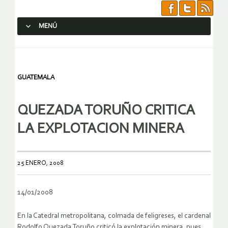
MENÚ
SALTAR AL CONTENIDO.
GUATEMALA
QUEZADA TORUÑO CRITICA
LA EXPLOTACION MINERA
25 ENERO, 2008
14/01/2008
En la Catedral metropolitana, colmada de feligreses, el cardenal
Rodolfo Quezada Toruño criticó la explotación minera, pues