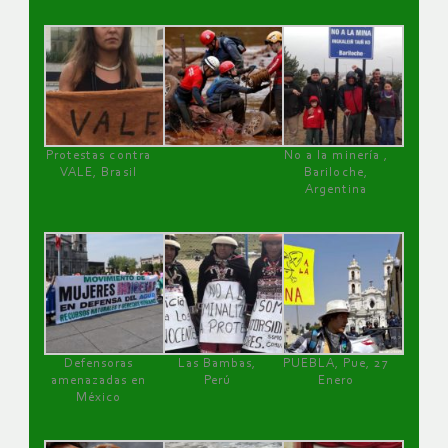
Protestas contra
No a la minería ,
VALE, Brasil
Bariloche,
Argentina
Defensoras
Las Bambas,
PUEBLA, Pue, 27
amenazadas en
Perú
Enero
México