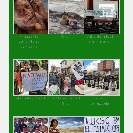
Amazonía
Perú
Valle del Elqui
defiende su
sin minería.
territorio
Vale mata, Brasil
Tía María no va !
Orinoco,
Perú
Venezuela