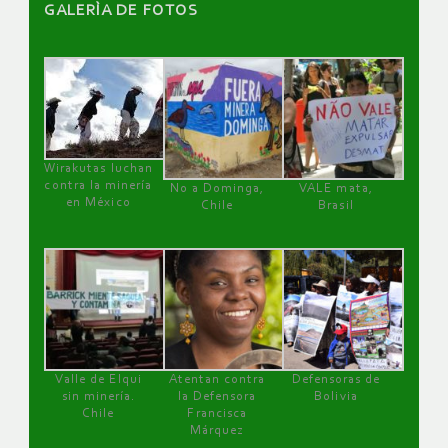
GALERÌA DE FOTOS
Wirakutas luchan
contra la minería
No a Dominga,
VALE mata,
en México
Chile
Brasil
Valle de Elqui
Atentan contra
Defensoras de
sin minería.
la Defensora
Bolivia
Chile
Francisca
Márquez