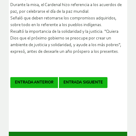
Durante la misa, el Cardenal hizo referencia a los acuerdos de
paz, por celebrarse el día de la paz mundial.
Señaló que deben retomarse los compromisos adquiridos,
sobre todo en lo referente a los pueblos indígenas.
Resaltó la importancia de la solidaridad y la justicia. "Quiera
Dios que el próximo gobierno se preocupe por crear un
ambiente de justicia y solidaridad, y ayude a los más pobres",
expresó, antes de desearle un año próspero a los presentes.
Navegador
ENTRADA ANTERIOR
ENTRADA SIGUIENTE
de
artículos