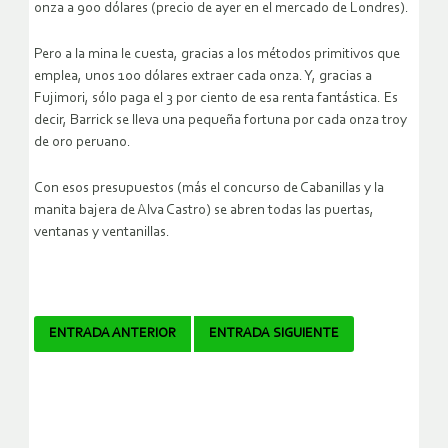
onza a 900 dólares (precio de ayer en el mercado de Londres).
Pero a la mina le cuesta, gracias a los métodos primitivos que
emplea, unos 100 dólares extraer cada onza. Y, gracias a
Fujimori, sólo paga el 3 por ciento de esa renta fantástica. Es
decir, Barrick se lleva una pequeña fortuna por cada onza troy
de oro peruano.
Con ­esos presupuestos (más el concurso de Cabanillas y la
manita bajera de Alva Castro) se ­abren todas las puertas,
ventanas y ventanillas.
Navegador
ENTRADA ANTERIOR
ENTRADA SIGUIENTE
de
artículos