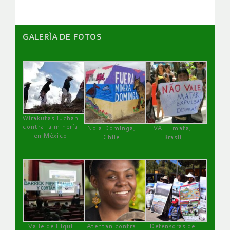
GALERÌA DE FOTOS
Wirakutas luchan
contra la minería
No a Dominga,
VALE mata,
en México
Chile
Brasil
Valle de Elqui
Atentan contra
Defensoras de