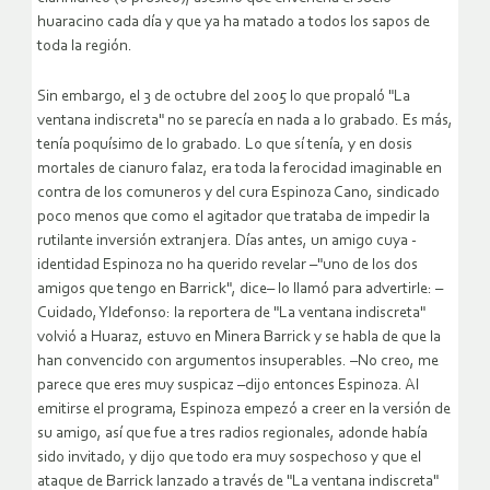
huaracino cada día y que ya ha matado a todos los sapos de
toda la región.
Sin embargo, el 3 de octubre del 2005 lo que propaló "La
ventana indiscreta" no se parecía en nada a lo grabado. Es más,
tenía poquísimo de lo grabado. Lo que sí tenía, y en dosis
mortales de cianuro falaz, era toda la ferocidad imaginable en
contra de los comuneros y del cura Espinoza Cano, sindicado
poco menos que como el agitador que trataba de impedir la
rutilante inversión extranjera. Días antes, un amigo cuya ­
identidad Espinoza no ha querido revelar –"uno de los dos
amigos que tengo en Barrick", dice– lo llamó para advertirle: –
Cuidado, Yldefonso: la reportera de "La ventana indiscreta"
volvió a Huaraz, estuvo en Minera Barrick y se habla de que la
han convencido con argumentos insuperables. –No creo, me
parece que ­eres muy suspicaz –dijo entonces Espinoza. Al
emitirse el programa, Espinoza empezó a creer en la versión de
su amigo, así que fue a tres radios regionales, ­adonde había
sido invitado, y dijo que todo era muy sospechoso y que el
ataque de Barrick lanzado a través de "La ventana indiscreta"