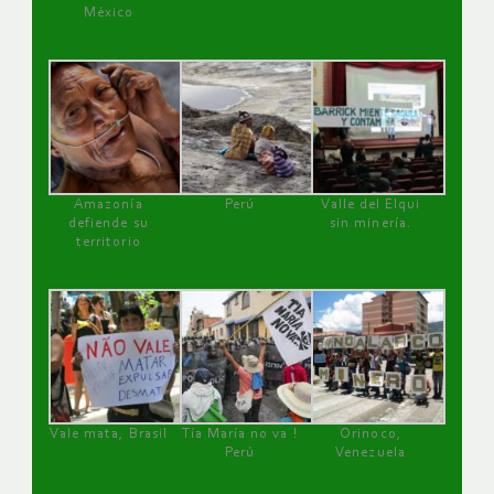
México
Amazonía
Perú
Valle del Elqui
defiende su
sin minería.
territorio
Vale mata, Brasil
Tía María no va !
Orinoco,
Perú
Venezuela