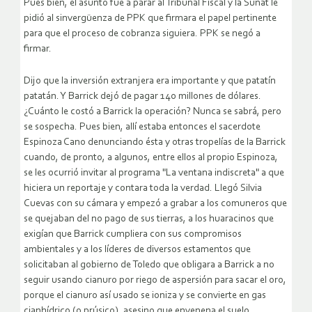
Pues bien, el asunto fue a parar al Tribunal Fiscal y la Sunat le
pidió al sinvergüenza de PPK que firmara el papel pertinente
para que el proceso de cobranza siguiera. PPK se negó a
firmar.
Dijo que la inversión extranjera ­era importante y que patatín
patatán. Y Barrick dejó de pagar 140 millones de dólares.
¿Cuánto le costó a Barrick la operación? Nunca se sabrá, pero
se sospecha. Pues bien, allí estaba entonces el sacerdote
Espinoza Cano denunciando ésta y ­otras tropelías de la Barrick
cuando, de pronto, a algunos, entre ellos al propio Espinoza,
se les ocurrió invitar al programa "La ventana indiscreta" a que
hiciera un reportaje y contara toda la verdad. Llegó Silvia
Cuevas con su cámara y empezó a grabar a los comuneros que
se quejaban del no pago de sus tierras, a los huaracinos que
exigían que Barrick cumpliera con sus compromisos
ambientales y a los líderes de diversos estamentos que
solicitaban al gobierno de Toledo que obligara a Barrick a no
seguir usando cianuro por riego de aspersión para sacar el oro,
porque el cianuro así usado se ioniza y se convierte en gas
cianhídrico (o prúsico), asesino que envenena el suelo