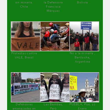
sin minería.
la Defensora
Bolivia
Chile
Francisca
Márquez
Protestas contra
No a la minería ,
VALE, Brasil
Bariloche,
Argentina
Defensoras
Las Bambas,
PUEBLA, Pue, 27
amenazadas en
Perú
Enero