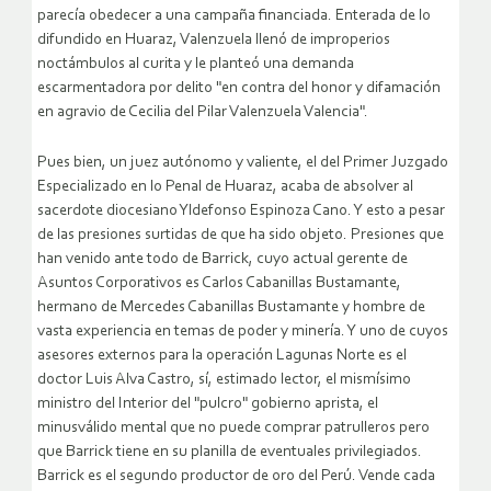
parecía ­obedecer a una campaña financiada. Enterada de lo
difundido en Huaraz, Valenzuela llenó de improperios
noctámbulos al curita y le planteó una demanda
escarmentadora por delito "en contra del honor y difamación
en agravio de Cecilia del Pilar Valenzuela Valencia".
Pues bien, un juez autónomo y valiente, el del Primer Juzgado
Especializado en lo Penal de Huaraz, acaba de absolver al
sacerdote diocesiano Yldefonso Espinoza Cano. Y esto a pesar
de las presiones surtidas de que ha sido ­objeto. Presiones que
han venido ante todo de Barrick, cuyo actual gerente de
Asuntos Corporativos es Carlos Cabanillas Bustamante,
hermano de Mercedes Cabanillas Bustamante y hombre de
vasta experiencia en temas de poder y minería. Y uno de cuyos
asesores externos para la operación Lagunas Norte es el
doctor Luis Alva Castro, sí, estimado lector, el mismísimo
ministro del Interior del "pulcro" gobierno aprista, el
minusválido mental que no puede comprar patrulleros pero
que Barrick tiene en su planilla de ­eventuales privilegiados.
Barrick es el segundo productor de oro del Perú. Vende cada